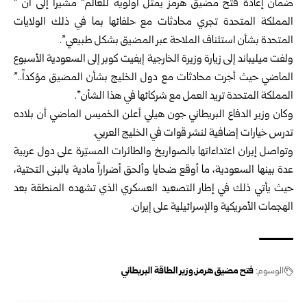
ضمان إعادة فتح مضيق هرمز يمثل أولوية للعالم” مشيراً إلى أن ”
المملكة المتحدة تجري محادثات مع حلفائها بما في ذلك الولايات
المتحدة بشأن استئناف الملاحة عبر المضيق بشكل طبيعي”.
ولفت ميليباند إلى زيارة وزيرة الخارجية إيفيت كوبر إلى السعودية الأسبوع
الماضي حيث أجرت محادثات مع دول الخليج بشأن المضيق مؤكداً..”
المملكة المتحدة تريد العمل مع شركائها في هذا الشأن”.
وكان وزير الدفاع البريطاني جون هيلي أعلن الخميس الماضي أن بلاده
تدرس خيارات إضافية لنشر قوات في الخليج العربي.
وتواصل إيران اعتداءاتها بالصواريخ والطائرات المسيّرة على دول عربية
عدة بينها السعودية، ما أوقع ضحايا وألحق أضراراً مادية بالبنى التحتية،
حيث يأتي ذلك في إطار التصعيد العسكري الذي تشهده المنطقة بعد
الهجمات الأمريكية والإسرائيلية على إيران.
الوسوم:
فتح مضيق هرمز
وزير الطاقة البريطاني