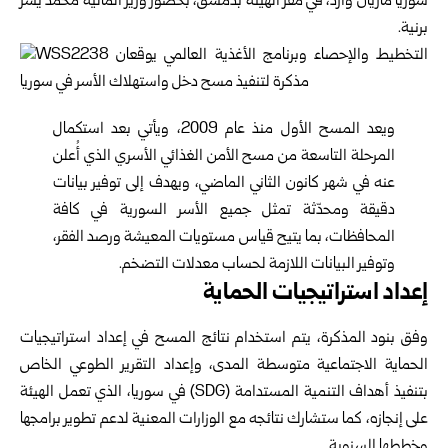
سوريا
ماريان وارد، في مقر الهيئة بدمشق، بحضور وزير المالية محمد يسر
برنية.
ويعد المسح الأول منذ عام 2009، ويأتي بعد استكمال
المرحلة التاسعة من مسح الأمن الغذائي الأسري الذي أُعلن
عنه في شهر كانون الثاني الماضي، ويهدف إلى توفير بيانات
دقيقة ومحدّثة تمثل جميع الأسر السورية في كافة
المحافظات، بما يتيح قياس مستويات المعيشة ورصد الفقر،
وتوفير البيانات اللازمة لحساب معدلات التضخم.
إعداد استراتيجيات الحماية
وفق بنود المذكرة، يتم استخدام نتائج المسح في إعداد استراتيجيات
الحماية الاجتماعية متوسطة المدى، وإعداد التقرير الطوعي الخاص
بتنفيذ أهداف التنمية المستدامة (SDG) في سوريا، الذي تعمل الهيئة
على إنجازه، كما ستشارك نتائجه مع الوزارات المعنية لدعم تطوير برامجها
وخططها السنوية.