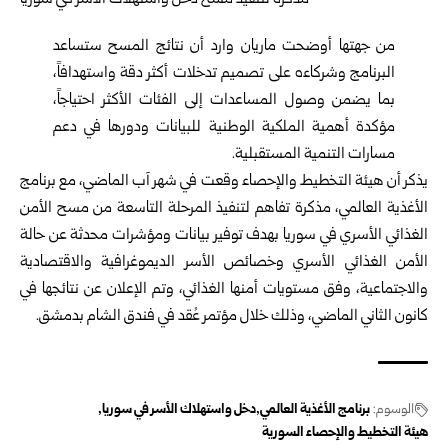
من جهتها أوضحت ماريان وارد أن نتائج المسح ستساعد
البرنامج وشركاءه على تصميم تدخلات أكثر دقة واستهدافاً،
بما يضمن وصول المساعدات إلى الفئات الأكثر احتياجاً،
مؤكدة أهمية الملكية الوطنية للبيانات ودورها في دعم
مسارات التنمية المستقبلية.
يذكر أن هيئة التخطيط والإحصاء وقعت في شهر آب الماضي، مع برنامج
الأغذية العالمي، مذكرة تفاهم لتنفيذ المرحلة التاسعة من مسح الأمن
الغذائي الأسري في سوريا بهدف توفير بيانات ومؤشرات محدثة عن حالة
الأمن الغذائي الأسري وخصائص الأسر الديموغرافية والاقتصادية
والاجتماعية، وفق مستويات أمنها الغذائي، وتم الإعلان عن نتائجها في
كانون الثاني الماضي، وذلك خلال مؤتمر عُقد في فندق الشام بدمشق.
الوسوم:
برنامج الأغذية العالمي
دخل واستهلاك الأسر في سوريا
هيئة التخطيط والإحصاء السورية