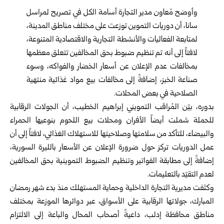
وأوضح مُعاون مدير التجارة أسامة الكل في تصريح لمراسل
سانا، أن دوريات التموين توزعت على مختلف مناطق المدينة،
لمتابعة الفعاليات والأنشطة التجارية والاقتصادية المتنوعة،
لافتاً إلى أنه تم تنظيم ضبوط بحق المخالفين تتعلق معظمها
بمخالفات عدم الإعلان عن أسعار الخضار والفواكه، وسوء
صناعة الخبز، إضافةً إلى مخالفات بيع مواد غذائية منتهية
الصلاحية في بعض المحلات.
بدوره، بيّن المُراقب التمويني إبراهيم الخطيب، أن الجولات الرقابية
للحملة شملت أيضاً الأفران ومحلات بيع اللحوم بنوعيها الحمراء
والبيضاء، للتأكد من سلامتها وصلاحيتها للاستهلاك الغذائي، لافتاً إلى أن
عمل الدوريات تركز حول ضرورة الإعلان عن الأسعار بالليرة السورية،
إضافةً إلى مطابقة الفواتير وتنظيم الضبوط التموينية بحق المخالفين
لعدم التقيّد بالتعليمات.
وكثفت مديرية التجارة الداخلية وحماية المستهلك منذ بدء شهر رمضان
المبارك، جولاتها الرقابية على الأسواق، عبر دوائرها الموزعة بمختلف
مناطق محافظة إدلب، داعيةً أصحاب المحال والباعة إلى الالتزام