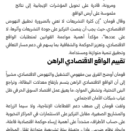
ومرونة، قادرة على تحويل المؤشرات الإيجابية إلى نتائج
ملموسة على أرض الواقع.
وقال قومان: “إن كثرة التشريعات لا تعني بالضرورة تحقيق النهوض
الاقتصادي، حيث يجب أن ينصبّ التركيز على جودة التشريعات وأثرها، لا
على عددها”، مؤكداً أهمية مواءمة القوانين لمتطلبات الواقع
الاقتصادي، وتعزيز الحوكمة والشفافية بما يسهم في دعم مسار التعافي
وتحقيق تنمية متوازنة ومستدامة.
تقييم الواقع الاقتصادي الراهن
قومان أوضح الفرق بين مفهومي التشغيل والنهوض الاقتصادي، مشيراً
إلى أن الواقع الاقتصادي الراهن يتسم بارتفاع معدلات البطالة، وتراجع
البنى التحتية، وتشظي الموارد، ما يعيق عمل اقتصاد السوق الحر في ظل
غياب شبكات الأمان الاجتماعي.
ولفت قومان إلى ضعف دعم القطاعات الإنتاجية، ولا سيما الزراعة
والمشاريع الصغيرة، مقابل التركيز على الاستثمارات في المراكز النخبوية
على حساب الأطراف، مشدداً على أهمية إرساء حوكمة اقتصادية فاعلة،
وإيجاد نظام ضريبي عادل، وتهيئة بيئة تشريعية متوازنة تقلل المخاطر