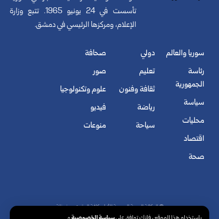
تأسست في 24 يونيو 1965. تتبع وزارة
الإعلام، ومركزها الرئيسي في دمشق.
سوريا والعالم
دولي
صحافة
رئاسة
تعليم
صور
الجمهورية
ثقافة وفنون
علوم وتكنولوجيا
سياسة
رياضة
فيديو
محليات
سياحة
منوعات
اقتصاد
صحة
© الوكالة العربية السورية للأنباء. كافة الحقوق محفوظة.
سياسة الخصوصية
باستخدام هذا الموقع ، فإنك توافق على
و