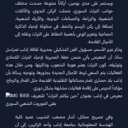
ويستمر على مدى يومين، أركاناً متنوعة جسدت مختلف
جوانب ‏التراث السوري، شملت الركن البدوي، والأكلات
الشعبية، ‏والزراعة، والصناعات اليدوية، والأزياء الشعبية،
إضافة إلى ‏ركن الرسم والخط، في محاولة لإحياء الذاكرة
الجماعية وتعزيز ‏الوعي بأهمية الحفاظ على التراث ونقله إلى
الأجيال القادمة‎.‎
وذكر عزيز الأسمر، مسؤول الفن التشكيلي بمديرية ثقافة إدلب ‏لمراسل
سانا، أن المعرض يأتي ضمن خطة المديرية لإحياء ‏التراث اللامادي
وتوثيقه، كون التراث يعتبر هوية الشعوب ‏وذاكرتها، ومن خلال هذه
الفعاليات يتم السعي لربط الأجيال ‏الجديدة بجذورها، وتوجيه رسالة بأن
إدلب بلد حضاري تفخر ‏بصناعاتها التقليدية القديمة مثل الفخار والزجاج،
مؤكداً الحرص ‏على إقامة فعاليات مشابهة بشكل دوري‎.‎
وفي تصريح مماثل، أشار مصعب الشبيب عميد كلية
الهندسة ‏المعلوماتية بجامعة إدلب وأحد الزائرين، إلى أن