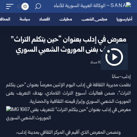
أخبار سوريا
مجلس الشعب
محليات
اقتصاد
سياسة
المحا
معرض في إدلب بعنوان “حين يتكلم التراث”
للتعريف بغنى ‏الموروث الشعبي السوري
2026/07/06 10:47 مساءً
إدلب-سانا‎
نظمت مديرية الثقافة في
إدلب
اليوم الإثنين معرضاً بعنوان ‏”حين يتكلم
التراث”، ضمن فعاليات أسبوع
التراث اللامادي
، ‏بهدف التعريف بغنى
الموروث الشعبي السوري وإبراز قيمته ‏الثقافية والحضارية.‏
وتضمن المعرض الذي أقيم في المركز الثقافي بمدينة إدلب،