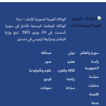
الوكالة العربية السورية للأنباء – سانا
الوكالة الوطنية الرسمية للأخبار في سوريا،
تأسست في 24 يونيو 1965. تتبع وزارة
الإعلام، ومركزها الرئيسي في دمشق.
سوريا والعالم
دولي
صحافة
رئاسة
تعليم
صور
الجمهورية
ثقافة وفنون
علوم وتكنولوجيا
سياسة
رياضة
فيديو
محليات
سياحة
منوعات
اقتصاد
صحة