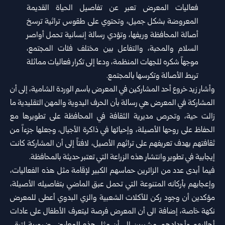
فعاليات ‏المعرض تعبر عن تفاصيل الحياة القديمة
المعروضة بشكل ‏جميل، وتحتوي على طقوس تراثية ترسخ
أصالة المحافظة ‏وريفها، وتؤدي رسالة إنسانية تحمل أواصر
السلام والمحبة، ‏والتفاعل بين مختلف فئات المجتمع،
موجهاً شكره للجهات ‏المنظمة، ودعا إلى تكرار فعاليات مماثلة
تربط الأصالة ‏وتكرسها بالمجتمع‎.‎
وأشار زيد خروع أحد المشاركين في المعرض باسم الوردة ‏الشامية، إلى أن
المشاركة في المعرض هي رسالة بأن الحرف ‏اليدوية والمهن التقليدية ما
زالت حية، وتحرص مديرية الثقافة ‏في المحافظة على تطويرها مع
الحفاظ على روحها الأصيلة، ‏وإحيائها في ذاكرة الأجيال، وجعلها جزءاً من
ثقافتهم بهدف ‏تعريفهم على تراثهم الأصيل، لافتاً إلى أن المشاركة كانت
‏إيجابية في تطوير وانتشار هذه الزراعة التي تعتبر حديثة ‏بالمحافظة‎.
فيما أبدى عدد من الزائرين حماسهم الكبير لإقامة مثل هذه ‏الفعاليات،
وإعجابهم بأركانه المتنوعة التي تحمل عبق الماضي ‏بتفاصيله الأصيلة،
مؤكدين أن وجود ركن للأكلات الشعبية ‏والزي البدوي أعطى للمعرض
نكهة خاصة، إضافة الى أن ‏المعرض فرصة ليتعرف الأطفال على عادات