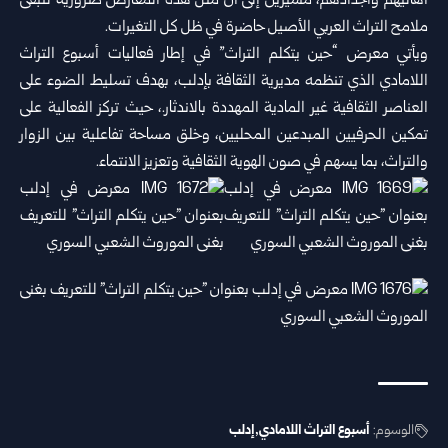
أهاليهم ‏وأجدادهم، مشيرين إلى أن مثل هذه المعارض ضرورية لتبقى
‏ملامح التراث العربي الأصيل حاضرة في ظل كل التغيرات.‏
ويأتي معرض “حين يتكلم التراث” في إطار فعاليات أسبوع ‏التراث
اللامادي الذي تنظمه مديرية الثقافة بإدلب، بهدف تسليط ‏الضوء على
العناصر الثقافية غير المادية المهددة بالاندثار.، ‏حيث تركز الفعالية على
تمكين الحرفيين المبدعين المحليين، ‏وخلق مساحة تفاعلية بين الزوار
والتراث، بما يسهم في صون ‏الهوية الثقافية وتعزيز الانتماء‎.‎
الوسوم:
أسبوع التراث اللامادي
إدلب