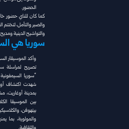
الحضور‎.‎
كما كان للناي حضور خا
والصبر والتأمل، لتختتم ا
والتواشيح الدينية ومديح 
سوريا هي السي
وأكد الموسيقار السو
‏تصريح لمراسلة سان
“سوريا ‏السيمفونية ا
شهدت اكتشاف ‏أول
بمدينة أوغاريت، مشير
بين الموسيقا الكلاس
بيتهوفن، والكلاسيكي
والمولوية، بما يمن
والثقافية‎.‎