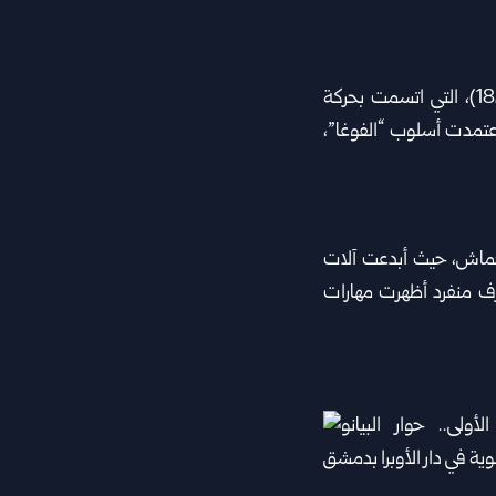
استهل الزركلي الحفل بعزف إحدى سوناتات الموسيقار ‏الألماني لودفيغ فان بيتهوفن (1770-1827)، التي ‏اتسمت بحركة
اعتمدت أسلوب “الفوغا”،
لخماش، حيث ‏أبدعت آلات
زف ‏منفرد أظهرت مهارات