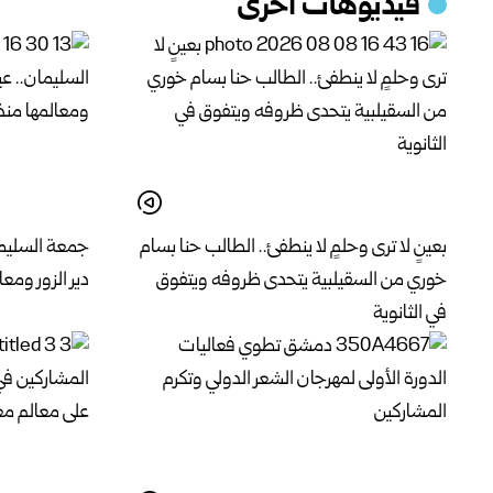
فيديوهات اخرى
بعينٍ لا ترى وحلمٍ لا ينطفئ.. الطالب حنا بسام
جمعة السليما
خوري من السقيلبية يتحدى ظروفه ويتفوق
دير الزور ومع
في الثانوية