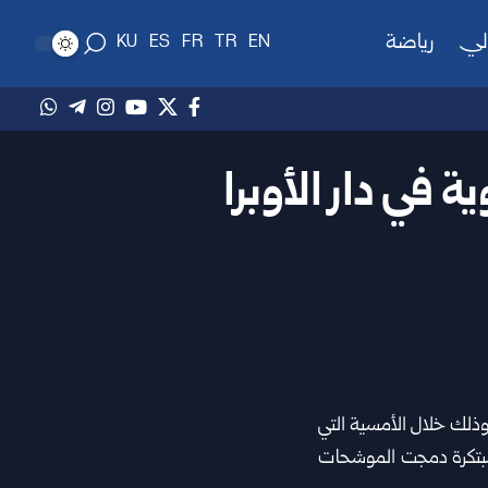
لي
رياضة
KU
ES
FR
TR
EN
 في ‏دار الأوبرا
وذلك خلال ‏الأمسية التي
 ‏مبتكرة دمجت الموشحات