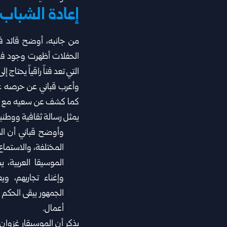
إعادة الشباب 
من جانبه، أوضح قائد فرق
الحفلات أظهرت وجود فجوة
التي تعد فناً راقياً يحتاج ‏إ
وأعرب قباني عن حرصه على 
كما كشف عن سعيه مع أعض
يمثل رسالة ‏ثقافية ووطنية،
وأوضح قباني أن الا
‏المختلفة، والاستماع
‏الموسيقا العربية، 
وإغناء ‏تجاربهم، وي
الجمهور يبقى ‏الحكم
أعمال‎.‎