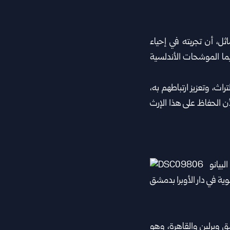
ل، أن ‏تجربته في إحياء
يما الموشحات الأندلسية
ث، ‏وتعزيز ارتباطهم به،
 الحفاظ على هذا الإرث
أستاذاً للموسيقا في دمشق وبرلين ‏والقاهرة، وهو