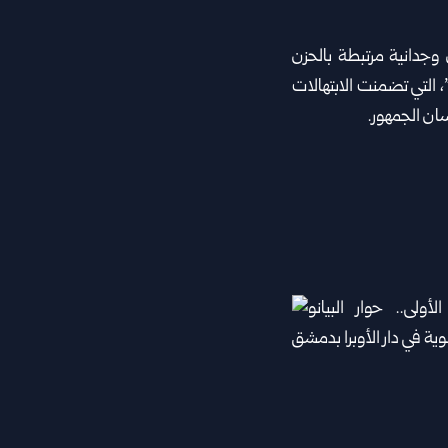
دانية مرتبطة ‏بالحزن
 التي ‏تضمنت الابتهالات
 الجمهور‎.‎