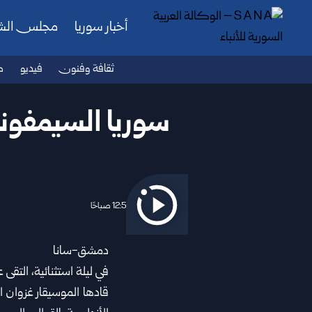
أخبار سوريا
مجلس ال
ثقافة وفنون
فيديو
ص
سوريا السيمفونية 
2026/07/07 12:59 صباحًا
دمشق-سانا‏
في ليلة استثنائية، التقى ع
قادها الموسيقار غزوان ا