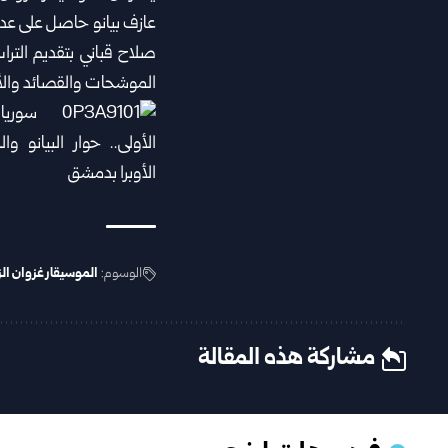
عازف بيانو حاصل على عدد من
صلاح قباني بتقديم ‏التر
‏الموشحات والقصائد والأغا
الوسوم:
الموسيقار غزوان الز
مشاركة هذه المقالة