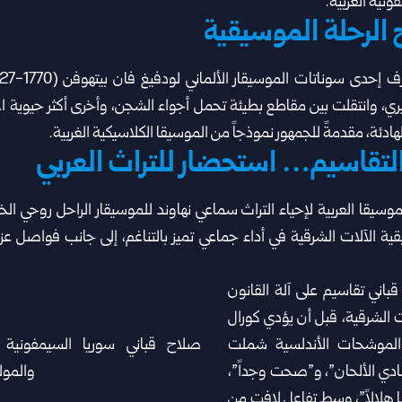
ية ‏الغربية‎.‎
 الرحلة الموسيقية
يري، وانتقلت ‏بين مقاطع بطيئة تحمل أجواء الشجن، وأخرى أكثر ‏حيوية 
هادئة، مقدمةً للجمهور نموذجاً من الموسيقا ‏الكلاسيكية الغربية‎.‎
تقاسيم… استحضار للتراث العربي
سيقا العربية لإحياء التراث ‏سماعي نهاوند للموسيقار الراحل روحي ا
بقية الآلات الشرقية ‏في أداء جماعي تميز بالتناغم، إلى جانب فواصل ع
باني تقاسيم على آلة القانون
 الشرقية، قبل أن يؤدي كورال
الموشحات الأندلسية شملت
شادي الألحان”، و”صحت وجداً”،
 ‏هلالاً”، وسط تفاعل لافت من