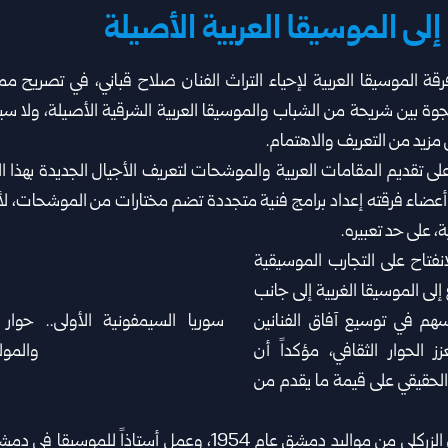
إلى الموسيقا العربية الأصيلة
ة الموسيقا العربية لإحياء ‏التراث الفنان صلاح قباني، في تصريح مماث
 بين ‏شريحة من الشباب والموسيقا العربية الشرقية الأصيلة، ‏ولا س
لى مزيد من التعريف والاهتمام‎.‎
تقديم المقامات العربية ‏والموشحات لتعريف الأجيال الجديدة بهذا الترا
اء ‏فرقته إعداد برامج فنية متجددة تضم مختارات من ‏الموشحات، لأن
 على حد تعبيره‎.‎
نفتاح على التجارب الموسيقية
 إلى الموسيقا الغربية إلى جانب
يسهم في توسيع آفاق الفنانين
عزز الحوار الثقافي، مؤكداً أن
 الحقيقي على قيمة ما يقدم من
يذكر أن الموسيقار غزوان الزركلي من مواليد دمشق ‏عام 1954، وعمل 