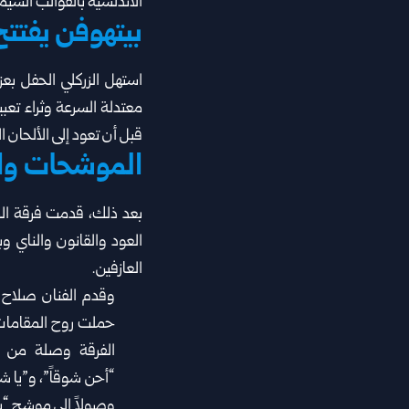
الأندلسية بالقوالب السيمفون
بيتهوفن يفتتح
معتدلة السرعة وثراء تعب
قبل أن تعود إلى ‏الألحان ال
الموشحات وال
بعد ذلك، قدمت فرقة المو
العود والقانون والناي و
العازفين‎.‎
وقدم الفنان صلاح ق
حملت ‏روح المقامات
الفرقة ‏وصلة من 
“أحن شوقاً”، و”يا ‏
وصولاً إلى موشح “يا