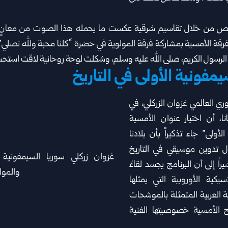
ص من خلال تقاسيم شرقية ‏عكست ما يحمله هذا الصوت من معانٍ وج
لفرقة الأمسية بمشاركة ‏فرقة المولوية في حضرة “كلنا محبة ولله نصلي”،
الرسول ‏الكريم، صلى الله عليه وسلم، وشكلت لوحة روحانية ‏لاقت استحسان
مفونية الأولى في التاريخ
ري العالمي غزوان الزركلي، في
ا، أن اختيار عنوان الأمسية
لأولى” جاء تذكيراً بأن بلادنا
 تدوين موسيقي في التاريخ
اً ‏إلى أن البرنامج يجسد لقاءً
يكية ‏الأوروبية التي يمثلها
ة العربية ‏المتمثلة بالموشحات
ح الأمسية ‏خصوصيتها الفنية