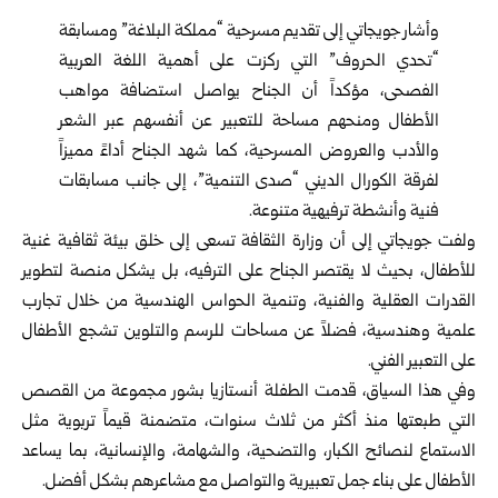
وأشار جويجاتي إلى تقديم مسرحية “مملكة البلاغة” ومسابقة
“تحدي الحروف” التي ركزت على أهمية اللغة العربية
الفصحى، مؤكداً أن الجناح يواصل استضافة مواهب
الأطفال ومنحهم مساحة للتعبير عن أنفسهم عبر الشعر
والأدب والعروض المسرحية، كما شهد الجناح أداءً مميزاً
لفرقة الكورال الديني “صدى التنمية”، إلى جانب مسابقات
فنية وأنشطة ترفيهية متنوعة.
ولفت جويجاتي إلى أن وزارة الثقافة تسعى إلى خلق بيئة ثقافية غنية
للأطفال، بحيث لا يقتصر الجناح على الترفيه، بل يشكل منصة لتطوير
القدرات العقلية والفنية، وتنمية الحواس الهندسية من خلال تجارب
علمية وهندسية، فضلاً عن مساحات للرسم والتلوين تشجع الأطفال
على التعبير الفني.
وفي هذا السياق، قدمت الطفلة أنستازيا بشور مجموعة من القصص
التي طبعتها منذ أكثر من ثلاث سنوات، متضمنة قيماً تربوية مثل
الاستماع لنصائح الكبار، والتضحية، والشهامة، والإنسانية، بما يساعد
الأطفال على بناء جمل تعبيرية والتواصل مع مشاعرهم بشكل أفضل.