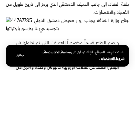
بلغة الضاد، إلى جانب السيف الدمشقي الذي يرمز إلى تاريخ طويل من
الأمجاد والانتصارات.
ويضم الجناح قسماً مخصصاً للعملات التي تم تداولها في
سوريا منذ عام 1919 وحتى اليوم، إضافة إلى عملات عربية
سياسة الخصوصية
باستخدام هذا الموقع ، فإنك توافق على
و
موافق
شروط الاستخدام
.
قديمة وحديثة مثل الدينار التونسي والدينار الأردني والريال
اليمني، فضلاً عن عملات أوروبية كاليونان وكندا، وأخرى من
دول إفريقية، ما يمنح الزائر رحلة بصرية عبر الزمن والجغرافيا.
كما تشارك الجمعية السورية لهواة العملات بلوحة تضم أبرز
الشخصيات السورية التي تركت بصمتها في الأدب والفكر والسياسة
والفن، من بينهم عبد الرحمن الكواكبي، وأبو فراس الحمداني، والزعيم
الوطني إبراهيم هنانو، والمخرج العالمي الراحل مصطفى العقاد، وناظم
القدسي، والفنان التشكيلي فاتح المدرس.
ويحمل الجناح ركناً مصغراً يجسد البيت الدمشقي التقليدي، من البحرة
التي تتوسطه إلى شجرة النارنج والكراسي المصنوعة من الموزاييك، في