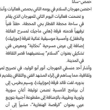
حمص-سانا
احتضن مهرجان السلام في يومه الثاني بحمص فعاليات وأنشطة
و تضمنت فعاليات اليوم الثاني للمهرجان الذي يقام
في ساحة محطة القطار بحي المحطة، حفلاً فنياً
ترفيهياً قدمته فرقة (هابي ماجيك لمسرح العائلة
والطفل)، وأمسية موسيقية غنائية لفرقة (موزاييك)
إضافة إلى عرض مسرحية “تحكاية” ومعرض فني
تشكيلي بعنوان “السلام” يستضيفهما قصر الثقافة
في المدينة.
وأشار أحد منسقي المهرجان، أنور أبو الوليد، في تصريح ل
وثقافية، مما يساهم في إثراء المشهد الفني والثقافي بتقد
بدوره، لفت قائد فرقة (موزاييك)، وسيم بطرس، إلى
أن برنامج الأمسية تضمن توليفة أغانٍ سورية
وثورية وطربية، بالإضافة إلى مقطوعة أجنبية بتوزيع
عربي بعنوان “الرقصة الهنغارية”، مشيراً إلى أن