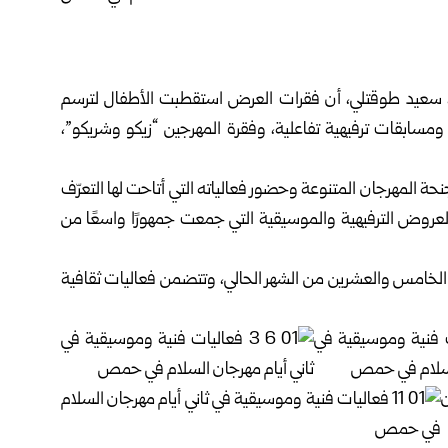
 سعيد طوقتلي، أن فقرات العرض استقطبت الأطفال لترسم
مسابقات ترفيهية تفاعلية، وفقرة المهرجين “زيكو وشريكو”،
جنحة المهرجان المتنوعة وحضور فعالياته التي أتاحت لها التعرّف
عروض الترفيهية والموسيقية التي جمعت جمهورًا واسعًا من
لخامس والعشرين من الشهر الحالي، وتتضمن فعاليات ثقافية