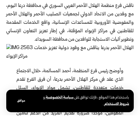
ناقش فرع منظمة الهلال الأحمر العربي السوري في محافظة
درعا
اليوم،
مع وفدين من الاتحاد الدولي لجمعيات الصليب الأحمر والهلال الأحمر
والمفوضية الأوروبية للمساعدات الإنسانية، واقع الخدمات المقدمة
للقاطنين في مراكز الإيواء المؤقتة، في إطار تعزيز التعاون الإنساني
وتطوير آليات الاستجابة للوافدين من محافظة السويداء.
وأوضح رئيس فرع المنظمة، أحمد المسالمة، خلال الاجتماع
الذي عقد في مركز الهلال الأحمر بدرعا، أن فرق الفرع تقدم
خدمات متعددة للقاطنين، تشمل مواد الإيواء، السلل
الغذائية والصحية، الإسعاف، الصحة المجتمعية، التثقيف
سياسة الخصوصية
باستخدام هذا الموقع ، فإنك توافق على
و
موافق
شروط الاستخدام
.
تجاه الألغام، العلاج الفيزيائي، وخدمات خاصة لفئة
المعوقين، مؤكداً ضرورة تقديم المزيد من الدعم لتأمين
احتياجاتهم الأساسية وتخفيف معاناتهم حتى تمكنهم من
العودة الكريمة إلى منازلهم.
كما زار الوفدان الدوليان مركز إنعاش الريف في بلدة غصم بريف درعا