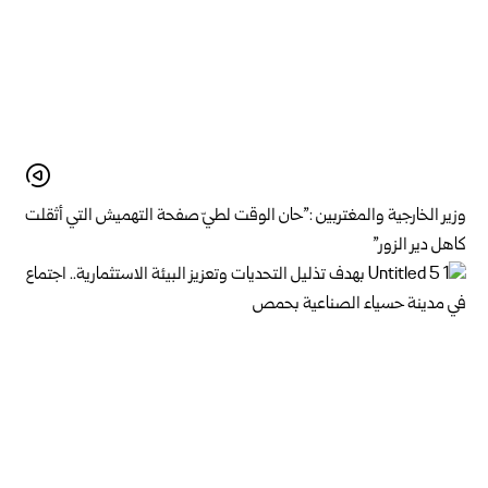
وزير الخارجية والمغتربين :”حان الوقت لطيّ صفحة التهميش التي أثقلت
كاهل دير الزور”