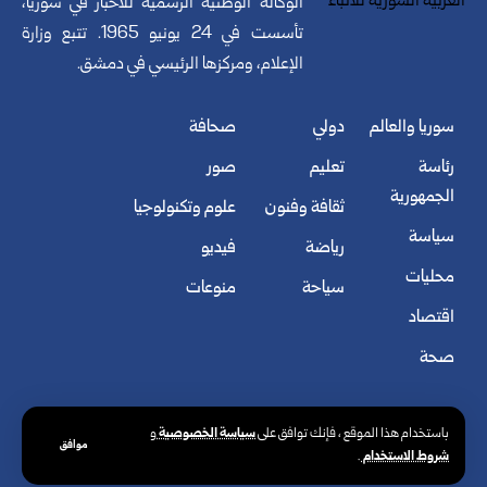
الوكالة الوطنية الرسمية للأخبار في سوريا،
تأسست في 24 يونيو 1965. تتبع وزارة
الإعلام، ومركزها الرئيسي في دمشق.
سوريا والعالم
دولي
صحافة
رئاسة
تعليم
صور
الجمهورية
ثقافة وفنون
علوم وتكنولوجيا
سياسة
رياضة
فيديو
محليات
سياحة
منوعات
اقتصاد
صحة
سياسة الخصوصية
باستخدام هذا الموقع ، فإنك توافق على
و
موافق
شروط الاستخدام
.
© الوكالة العربية السورية للأنباء. كافة الحقوق محفوظة.