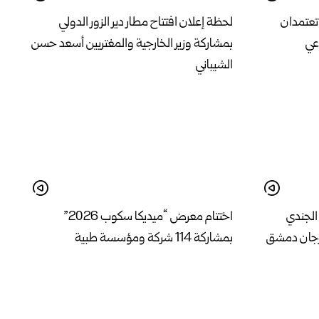
تعتمدان
لحظة إعلان افتتاح مطار دير الزور الدولي
اعي
بمشاركة وزير الخارجية والمغتربين أسعد حسن
الشيباني
الجندي
اختتام معرض “ميديكا سكوب 2026”
رجان دمشق
بمشاركة 114 شركة ومؤسسة طبية