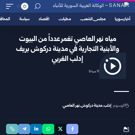
أخبار سوريا
مجلس الشعب
محليات
اقتصاد
سياسة
المحا
مياه نهر العاصي تغمر عدداً من البيوت
والأبنية التجارية في مدينة دركوش بريف
إدلب الغربي
2026/02/08 11:25 صباحًا
الوسوم:
إدلب
مدينة دركوش
نهر العاصي