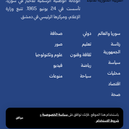
الوكالة الوطنية الرسمية للأخبار في سوريا،
تأسست في 24 يونيو 1965. تتبع وزارة
الإعلام، ومركزها الرئيسي في دمشق.
سوريا والعالم
دولي
صحافة
رئاسة
تعليم
صور
الجمهورية
ثقافة وفنون
علوم وتكنولوجيا
سياسة
رياضة
فيديو
محليات
سياحة
منوعات
اقتصاد
صحة
سياسة الخصوصية
باستخدام هذا الموقع ، فإنك توافق على
و
موافق
شروط الاستخدام
.
© الوكالة العربية السورية للأنباء. كافة الحقوق محفوظة.