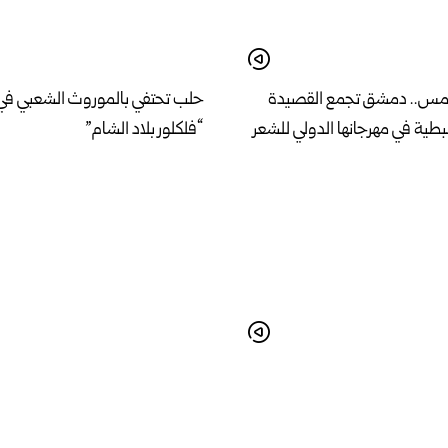
امس.. دمشق تجمع القصيدة
حلب تحتفي بالموروث الشعبي في
طية في مهرجانها الدولي للشعر
“فلكلور بلاد الشام”
 خطة لإنشاء مشفى مركزي
وزير الإدارة المحلية والبيئة يبحث 
مواصفات عالمية في اللاذقية
الخدمات وأولويات المرحلة المقب