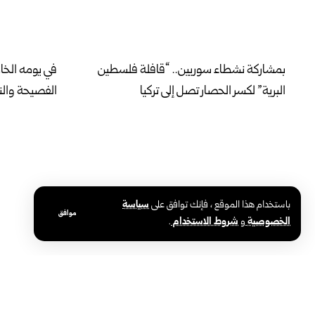
بمشاركة نشطاء سوريين.. “قافلة فلسطين
في يومه الخ
البرية” لكسر الحصار تصل إلى تركيا
الفصيحة والنب
باستخدام هذا الموقع ، فإنك توافق على
سياسة
موافق
الخصوصية
و
شروط الاستخدام
.
محافظة حلب تطلق المرحلة الثانية لإنارة
وزارة الصحة:
أحياء الأشرفية والشيخ مقصود بالطاقة
نموذجي وفق 
الشمسية