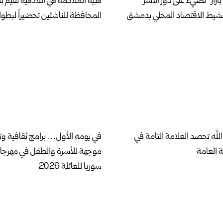
بازار” تضيء على دور الأسر
فنية الملاكمة في اللاذقية تقيم 
نشيط الاقتصاد المحلي بدمشق
المحافظة للناشئين تحضيراً لبطول
لله تحصد العلامة التامة في
في يومه الأول… برامج ثقافية وت
ة العامة
موجهة للأسرة والطفل في مهرج
سوريا للعائلة 2026