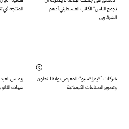
“دمشق التي جمعت البلاغة لا يعجزها أن
فعالية “تاون 
تجمع الناس” الكاتب الفلسطيني أدهم
المنتجة في ت
الشرقاوي
شركات “كيم إكسبو”: المعرض بوابة للتعاون
ريماس العبد ا
وتطوير الصناعات الكيميائية
شهادة الثانوي