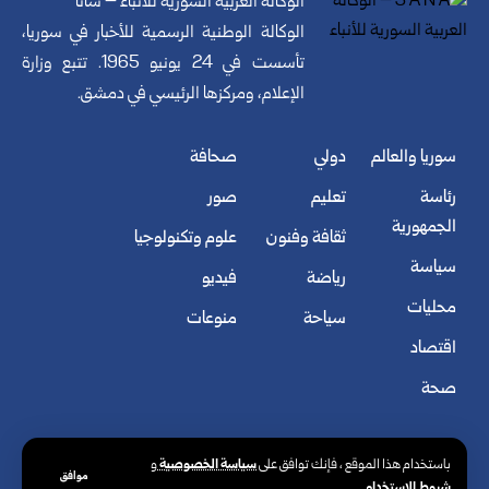
الوكالة العربية السورية للأنباء – سانا
الوكالة الوطنية الرسمية للأخبار في سوريا،
تأسست في 24 يونيو 1965. تتبع وزارة
الإعلام، ومركزها الرئيسي في دمشق.
سوريا والعالم
دولي
صحافة
رئاسة
تعليم
صور
الجمهورية
ثقافة وفنون
علوم وتكنولوجيا
سياسة
رياضة
فيديو
محليات
سياحة
منوعات
اقتصاد
صحة
سياسة الخصوصية
باستخدام هذا الموقع ، فإنك توافق على
و
موافق
شروط الاستخدام
.