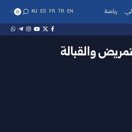
لي
رياضة
KU
ES
FR
TR
EN
تمريض والقبالة