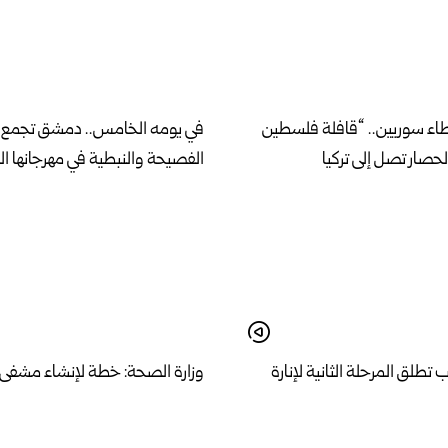
اء سوريين.. “قافلة فلسطين
في يومه الخامس.. دمشق تجمع 
الحصار تصل إلى تركيا
الفصيحة والنبطية في مهرجانها ال
طلق المرحلة الثانية لإنارة
وزارة الصحة: خطة لإنشاء مشفى
ية والشيخ مقصود بالطاقة
نموذجي وفق مواصفات عالمية في