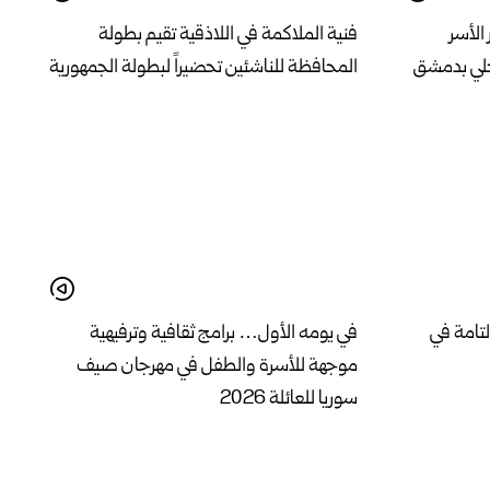
الأسر
فنية الملاكمة في اللاذقية تقيم بطولة
حلي بدمشق
المحافظة للناشئين تحضيراً لبطولة الجمهورية
لتامة في
في يومه الأول… برامج ثقافية وترفيهية
موجهة للأسرة والطفل في مهرجان صيف
سوريا للعائلة 2026