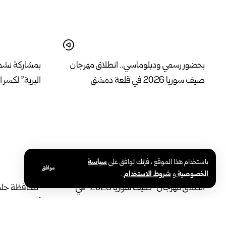
بحضور رسمي ودبلوماسي.. انطلاق مهرجان
بمشاركة نشط
صيف سوريا 2026 في قلعة دمشق
البرية” لكسر 
باستخدام هذا الموقع ، فإنك توافق على
سياسة
موافق
الخصوصية
و
شروط الاستخدام
.
انطلاق مهرجان “صيف سوريا 2026” في
محافظة حلب ت
طرطوس بفعاليات متنوعة تدعم الحراك
أحياء الأشرف
الثقافي والمجتمعي
الشمسية