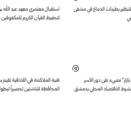
لتنظير بطينات الدماغ في مشفى
استقبال معتمري معهد عبد الله ب
ني
لتحفيظ القرآن الكريم للمكفوفين 
بازار” تضيء على دور الأسر
فنية الملاكمة في اللاذقية تقيم 
نشيط الاقتصاد المحلي بدمشق
المحافظة للناشئين تحضيراً لبطول