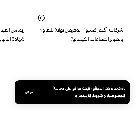
شركات “كيم إكسبو”: المعرض بوابة للتعاون
ريماس العبد ا
وتطوير الصناعات الكيميائية
شهادة الثانوي
باستخدام هذا الموقع ، فإنك توافق على
سياسة
موافق
الخصوصية
و
شروط الاستخدام
.
بمشاركة نشطاء سوريين.. “قافلة فلسطين
في يومه الخ
البرية” لكسر الحصار تصل إلى تركيا
الفصيحة والنب