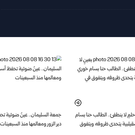
حلمٍ لا ينطفئ.. الطالب حنا بسام
جمعة السليمان.. عينٌ ضوئية تح
يلبية يتحدى ظروفه ويتفوق
دير الزور ومعالمها منذ السبعينات