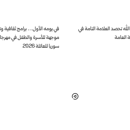
لله تحصد العلامة التامة في
في يومه الأول… برامج ثقافية وت
ة العامة
موجهة للأسرة والطفل في مهرج
سوريا للعائلة 2026
امس.. دمشق تجمع القصيدة
حلب تحتفي بالموروث الشعبي في
طية في مهرجانها الدولي للشعر
“فلكلور بلاد الشام”