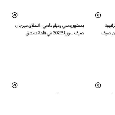
رفيهية
بحضور رسمي ودبلوماسي.. انطلاق مهرجان
ان صيف
صيف سوريا 2026 في قلعة دمشق
 أمسية
انطلاق مهرجان “صيف سوريا 2026” في
طرطوس بفعاليات متنوعة تدعم الحراك
الثقافي والمجتمعي