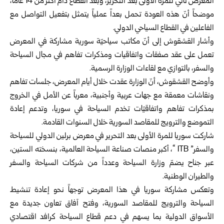
المعرض تأتي للمرة الأولى بعد التحرير، وبعد انقطاع دام أكثر من 14 عاماً،
موضحاً أنّ هذه العودة تحمل بعداً عملياً يتمثل بتفعيل التواصل مع
الفاعلين في القطاع السياحي الدولي.
وأشار القشقوش إلى أنّ مكاتب سياحيّة سورية مشاركة في المعرض
تعمل على عقد صفقات واتفاقيات ومذكرات تفاهم في مجال السياحة
والسفر، بالتوازي مع لقاءات الوزارة الرسمية.
وأوضح القشقوش، أنّ الوزارة عقدت خلال أيام المعرض، جلسات تفاهم
ونقاشات معمقة مع جهات عربية وأجنبية، معرباً عن الأمل في الخروج
بمذكرات تفاهم واتفاقيّات تخدم السياحة في سوريا، وتدعم إعادة
التموضع والترويج للمقاصد السورية خلال السنوات القادمة.
شاركت سوريا للمرة الأولى بعد التحرير في معرض برلين الدولي للسياحة
والسفر” ITB “، أكبر منصات صناعة السياحة العالمية، بنسخته الستين،
عبر جناح يضمّ وزارة السياحة وعدداً من شركات السياحة والسفر
والطيران الوطنية.
وتعكس مشاركة سوريا في هذا المعرض توجهاً نحو إعادة تنشيط
السياحة والترويج للمقاصد السورية، وفتح آفاق تعاون جديدة مع
الأسواق الدولية بما يسهم في دعم قطاع السياحة كرافد اقتصادي