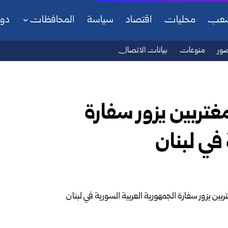
شعب
محليات
اقتصاد
سياسة
المحافظات
دو
ور
منوعات
بيانات الاتصال
غتربين يزور سفارة
في لبنان