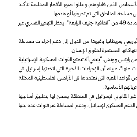
الأشخاص الذين قابلوهم، وحللوا صور الأقمار الصناعية لتأكيد
س مساحة المناطق التي تم تجريفها أو هدمها.
وأشارت المنظمة إلى أن القانون الدولي الإنساني، بموجب المادة 49 من “اتفاقية جنيف الرابعة”، يحظر التهجير القسري غير
روبي وبريطانيا وغيرها من الدول إلى دعم إجراءات مساءلة
نتهاكاتها المستمرة لحقوق الإنسان.
رايتس ووتش: “ينبغي ألا تتمتع القوات العسكرية الإسرائيلية
 منها”، مبينة أن الإجراءات الأخيرة التي اتخذتها إسرائيل في
قواعد اللعبة التي تعتمدها في الأراضي الفلسطينية المحتلة
ياتهم الأساسية.
ر القانوني لإسرائيل في المنطقة يسمح لها بتطبيق أساليبها
الدعم العسكري لإسرائيل، ودعم المساءلة عبر قنوات عدة بينها