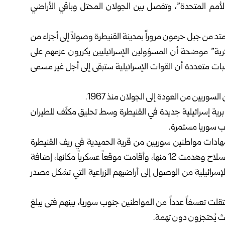
الأمم المتحدة”، وتفصل بين الجولان المحتل وباقي الأراضي
 من جبل حرمون مروراً بمدينة القنيطرة وصولاً إلى أجزاء من
سكرية” موضحة أن المسؤولين الإسرائيليين يكررون عزمهم على
بات متعددة أن القوات الإسرائيلية ستبقى إلى أجل غير مسمى
وريين من العودة إلى الجولان منذ 1967.
 برية إسرائيلية جديدة في القنيطرة وسط تحليق مكثّف للطيران
وب سوريا مستمرة.
رت المنظمة إلى أنها وثقت منذ كانون الأول 2024 شهادات مواطنين سوريين من قرية الحميدية في ريف القنيطرة
أجبرتهم القوات الإسرائيلية على مغادرة منازلهم تحت تهديد السلاح وهدمت 12 منها، وأقامت موقعاً عسكرياً مكانها، إضافة
إسرائيلية من الوصول إلى أراضيهم الزراعية التي تشكل مصدر
قلت تعسفاً عدداً من المواطنين جنوب سوريا، بينهم فتى يبلغ