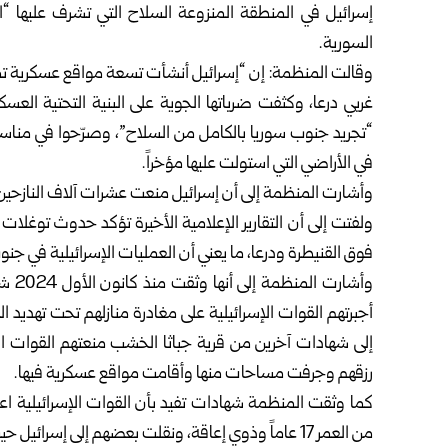
إسرائيل في المنطقة المنزوعة السلاح التي تشرف عليها “
السورية.
وقالت المنظمة: إن “إسرائيل أنشأت تسعة مواقع عسكرية تمتد
غربي درعا، وكثفت ضرباتها الجوية على البنية التحتية الع
“تجريد جنوب سوريا بالكامل من السلاح”، وصرّحوا في مناس
في الأراضي التي استولت عليها مؤخراً.
وأشارت المنظمة إلى أن إسرائيل منعت عشرات آلاف النازحين الس
ولفتت إلى أن التقارير الإعلامية الأخيرة تؤكد حدوث توغلات
فوق القنيطرة ودرعا، ما يعني أن العمليات الإسرائيلية في جن
وأشا
إلى شهادات آخرين من قرية جباثا الخشب منعتهم القوات ال
رزقهم وجرفت مساحات منها وأقامت مواقع عسكرية فيها.
كما وثقت المنظمة شهادات تفيد بأن القوات الإسرائيلية اعت
من العمر 17 عاماً وذوي إعاقة، ونقلت بعضهم إلى إسرائيل حيث يُحتجزون دون تهمة.