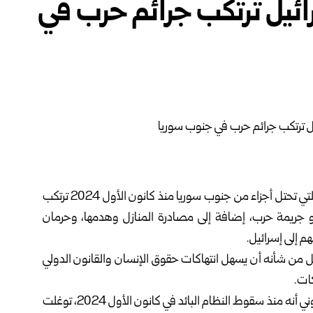
يل ترتكب جرائم حرب في
أكدت منظمة هيومن رايتس ووتش أن القوات الإسرائيلية التي تحتل أجزاء من جنوب سوريا منذ كانون الأول 2024 ترتكب
و جريمة حرب، إضافة إلى مصادرة المنازل وهدمها، وحرمان
م إلى إسرائيل.
 من شأنه أن يسهل انتهاكات حقوق الإنسان والقانون الدولي
ات.
وأوضحت المنظمة في تقرير نشرته اليوم على موقعها الإلكتروني أنه منذ سقوط النظام البائد في كانون الأول 2024، توغلت