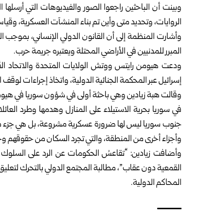
وبينت أن الباحثين راجعوا الصور والفيديوهات التي أرسلها 
الروايات، وتحديد متى وأين تم بناء المنشآت العسكرية، وقيا
المبرر للمدنيين في الأراضي المحتلة ويعتبره جريمة حرب.
ودعت هيومن رايتس ووتش الولايات المتحدة والاتحاد الأو
إسرائيل عبر المحكمة الجنائية الدولية، واتخاذ إجراءات لوقف ا
وقالت هبة زيادين وهي باحثة أولى في شؤون سوريا في هيومن 
في سوريا بحرية الاستيلاء على المنازل وهدمها وطرد العائلات
جنوب سوريا ليس لها ضرورة عسكرية مشروعة، بل هي جزء من 
وأجزاء أخرى من المنطقة، والتي تجرد السكان من حقوقهم وحر
وأضافت زيادين: “تقاعسُ الحكومات عن الرد على السلوك غي
القمعية دون عقاب”، مطالبة المجتمع الدولي بالتحرك لتعليق 
المحاكم الدولية.