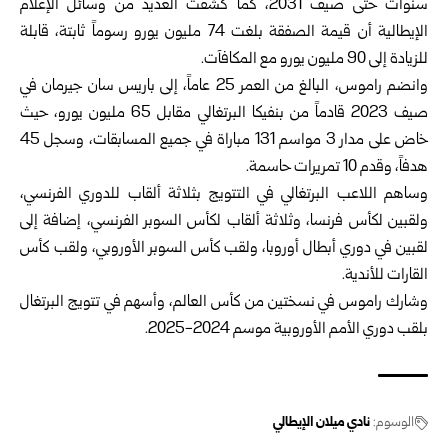
سنوات حتى صيف 2031، كما كشفت العديد من وسائل الإعلام
الإيطالية أن قيمة الصفقة بلغت 74 مليون يورو رسوماً ثابتة، قابلة
للزيادة إلى 90 مليون يورو مع المكافآت.
وانضم راموس، البالغ من العمر 25 عاماً، إلى باريس سان جيرمان في
صيف 2023 قادماً من بنفيكا البرتغالي مقابل 65 مليون يورو، حيث
خاض على مدار 3 مواسم 131 مباراة في جميع المسابقات، وسجل 45
هدفاً، وقدم 10 تمريرات حاسمة.
وساهم اللاعب البرتغالي في التتويج بثلاثة ألقاب للدوري الفرنسي،
ولقبين لكأس فرنسا، وثلاثة ألقاب لكأس السوبر الفرنسي، إضافة إلى
لقبين في دوري أبطال أوروبا، ولقب كأس السوبر الأوروبي، ولقب كأس
القارات للأندية.
وشارك راموس في نسختين من كأس العالم، وأسهم في تتويج البرتغال
بلقب دوري الأمم الأوروبية موسم 2024-2025.
الوسوم:
نادي ميلان الإيطالي