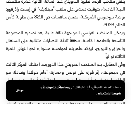
يلتقي منتخب فرنسا نظيره السويدي عند الساعة الثانية عشرة منتصف
الليلة القادمة، بتوقيت دمشق على ملعب “ميتلايف” في إيست راذرفورد
بولاية نيوجيرسي الأمريكية، ضمن منافسات دور الـ32 من
بطولة كأس
العالم 2026
.
ويدخل المنتخب الفرنسي المواجهة بثقة عالية بعد تصدره المجموعة
التاسعة بالعلامة الكاملة، محققاً ثلاثة انتصارات متتالية على السنغال
والعراق والنرويج، ليؤكد جاهزيته لمواصلة مشواره نحو النهائي للمرة
الثالثة توالياً.
وفي المقابل، بلغ المنتخب السويدي هذا الدور بعد احتلاله المركز الثالث
في مجموعته، إثر فوزه على تونس وخسارته أمام هولندا وتعادله مع
اليابان، ليجد نفسه أمام اختبار صعب بمواجهة أحد أبرز المرشحين لنيل
سياسة الخصوصية
باستخدام هذا الموقع ، فإنك توافق على
و
اللقب.
موافق
شروط الاستخدام
.
وتتجه الأنظار إلى القوة الهجومية التي يمتلكها المنتخبان، إذ يعول
المنتخب الفرنسي على مجموعة من أبرز نجومه في مقدمتهم كيليان
مبابي وعثمان ديمبيلي ومايكل أوليسي وديزيري دوي، بعدما سجل
المنتخب عشرة أهداف في دور المجموعات توزعت بواقع أربعة أهداف
لكل من مبابي وديمبيلي وهدف لكل من برادلي باركولا وديزيري دوي.