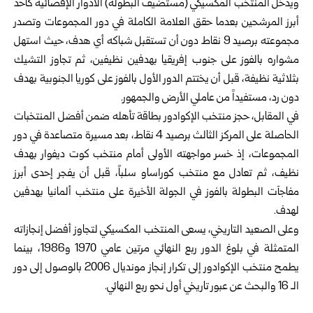
ويدخل المنتخب المكسيكي (مستضيف البطولة) الأدوار الإقصائية ‏كأحد
أبرز المرشحين بعدما حقق العلامة الكاملة في دور ‏المجموعات وتصدر
مجموعته برصيد 9 نقاط دون أن تستقبل ‏شباكه أي هدف، حيث استهل
مشواره بالفوز على جنوب إفريقيا ‏بهدفين نظيفين، ثم تجاوز التشيك
بثلاثية نظيفة، قبل أن يختتم الدور ‏الأول بالفوز على كوريا الجنوبية بهدف
دون رد، مستفيداً من ‏عاملي الأرض والجمهور‎.‎
في المقابل، حجز منتخب الإكوادور بطاقة تأهله ضمن أفضل ‏المنتخبات
الحاصلة على المركز الثالث برصيد 4 نقاط، بعد مسيرة ‏متصاعدة في دور
المجموعات، إذ خسر مواجهته الأولى أمام ‏منتخب كوت ديفوار بهدف
نظيف، ثم تعادل مع منتخب كوراساو ‏سلباً، قبل أن يفجر إحدى أبرز
مفاجآت البطولة بالفوز في الجولة ‏الأخيرة على منتخب ألمانيا بهدفين
لهدف‎.‎
وعلى الصعيد التاريخي، يسعى المنتخب المكسيكي لتجاوز أفضل ‏إنجازاته
المتمثلة في بلوغ الدور ربع النهائي مرتين عامي 1970 ‏و1986، بينما
يطمح منتخب الإكوادور إلى تكرار إنجاز مونديال ‌‏2006 بالوصول إلى دور
الـ 16 والبحث عن عبور تاريخي أول ‏نحو ربع النهائي‎.‎