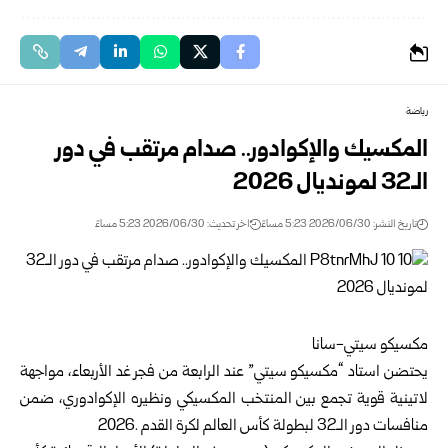
رياضة
المكسيك والإكوادور.. صدام مرتقب في دور
الـ32 لمونديال ‌‏2026‏
تاريخ النشر: 2026/06/30 5:23 مساءً
اخر تحديث: 2026/06/30 5:23 مساءً
مكسيكو سيتي-سانا‏
يحتضن استاد “مكسيكو سيتي” عند الرابعة من فجر غد الأربعاء، ‏مواجهة
لاتينية قوية تجمع بين المنتخب المكسيكي ونظيره ‏الإكوادوري، ضمن
منافسات دور الـ32 لبطولة كأس العالم لكرة ‏القدم 2026‌‎.‎