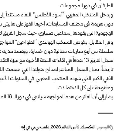
الطرفان في دور المجموعات.
دون هزيمة في مختلف المسابقات، آخرها الفوز على هاييتي بأر
الهجومية التي يقودها إسماعيل صيباري، حيث سجل الفريق 16 هدفاً واستقبلت شباكه 4 أهداف في آخر ست مواجهات له.
وفي المقابل، يخوض المنتخب الهولندي “الطواحين” المواجهة
سلسلة من أربع مباريات متتالية دون خسارة، ويعتمد مدربه عل
سجل الفريق 13 هدفاً في لقاءاته الستة الأخيرة مع ميزة التقدم المبكر في معظم مبارياته.
الفني الكبير الذي شهده المنتخب المغربي في السنوات الأخ
ومفتوحة على كل الاحتمالات.
يشار إلى أن الفائز من هذه المواجهة سيلتقي في دور الـ 16 المنتخب الكندي الذي تجاوز جنوب أفريقيا بهدف دون رد.
الوسوم:
المكسيك
كأس العالم 2026
ملعب بي بي في إيه