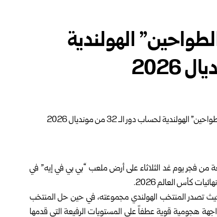
لطواحين” الهولندية
ابعة من فجر يوم غد الثلاثاء على أرض ملعب “بي بي في إيه” في
دور برصيد 7 نقاط لكل منهما، حيث تصدر المنتخب الهولندي مجموعته، في حين حل المنتخب
جهة هجومية قوية عطفاً على المستويات الرفيعة التي قدمها