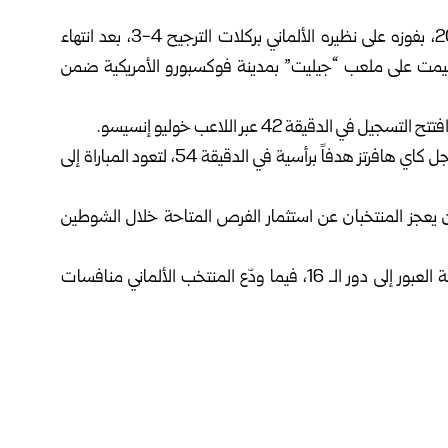
تأهل منتخب باراغواي إلى دور الـ 16 من كأس العالم 2026، بفوزه على نظيره الألماني بركلات ‏الترجيح 4-3، بعد انتهاء
تعادل 1-1، في المباراة التي أقيمت على ‏ملعب “جيليت” بمدينة فوكسبورو الأمريكية ضمن
قة 42 عبر ‏اللاعب خوليو إنسيسو.‏
وفي الشوط الثاني، أدرك المنتخب الألماني التعادل عندما سجل كاي هافرتز هدفاً برأسية في الدقيقة ‌‏54، لتعود المباراة إلى
ن يعجز المنتخبان عن استثمار الفرص ‏المتاحة خلال الشوطين
وابتسمت ركلات الترجيح لمنتخب باراغواي، الذي انتزع بطاقة العبور إلى دور الـ 16، فيما ودّع ‏المنتخب الألماني منافسات