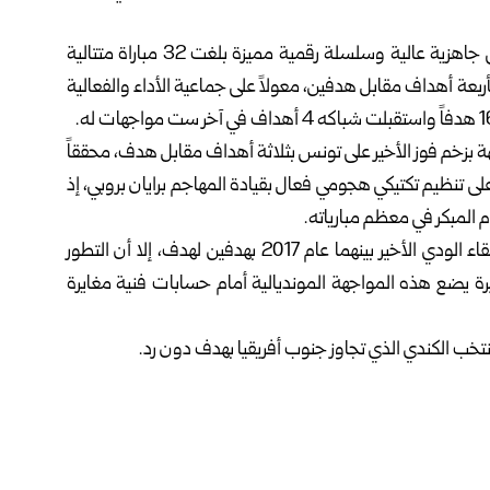
ويدخل المنتخب المغربي “أسود الأطلس” اللقاء مستنداً إلى جاهزية عالية وسلسلة رقمية مميزة بلغت 32 مباراة متتالية
بعة أهداف مقابل هدفين، معولاً على جماعية الأداء والفعالية
 بزخم فوز الأخير على تونس بثلاثة أهداف مقابل هدف، محققاً
ى تنظيم تكتيكي هجومي فعال بقيادة المهاجم برايان بروبي، إذ
تاريخياً، يميل السجل المباشر لصالح هولندا التي حسمت اللقاء الودي الأخير بينهما عام 2017 بهدفين لهدف، إلا أن التطور
يرة يضع هذه المواجهة المونديالية أمام حسابات فنية مغايرة