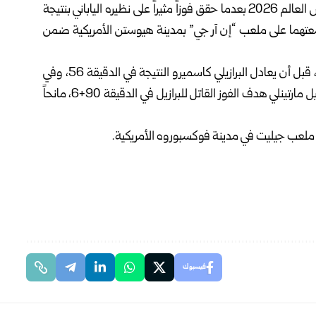
خطف المنتخب البرازيلي بطاقة التأهل إلى دور الـ16 من كأس العالم 2026 بعدما حقق فوزاً مثيراً على نظيره الياباني بنتيجة
 جمعتهما على ملعب “إن آر جي” بمدينة هيوستن الأمريكية ضمن
وتقدّم المنتخب الياباني أولاً عبر كايشو سانو في الدقيقة 29، قبل أن يعادل البرازيلي كاسميرو النتيجة في الدقيقة 56، وفي
الوقت الذي كانت تتجه فيه المباراة إلى التعادل، خطف غابرييل مارتينلي هدف الفوز القاتل للبرازيل في الدقيقة 90+6، مانحاً
على ملعب جيليت في مدينة فوكسبوروه الأمريكية.
فيسبوك