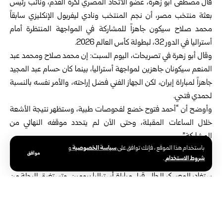
قال مصطفى أبو زهرة، عضو الاتحاد المصري لكرة القدم، ونائب رئيس
بعثة منتخب مصر، أن نجم المنتخب ونادي ليفربول الإنكليزي سابقاً
محمد صلاح سيكون جاهزاً للمشاركة في المواجهة المنتظرة أمام
أستراليا في الدور 32، لبطولة كأس العالم 2026.
وقال أبو زهرة في تصريحات، اليوم السبت: إن محمد صلاح ومحمد عبد
المنعم سيكونان جاهزين لمواجهة أستراليا، بينما كان حسام عبد المجيد
جاهزاً لمباراة إيران، لكن الجهاز الفني فضل إراحته، والأمر نفسه بالنسبة
لحمدي فتحي.
وأوضح أن “أحمد فتوح خضع لفحوصات طبية، وستظهر نتيجة الأشعة
خلال الساعات المقبلة، وحتى الآن لم يتحدد موقفه النهائي من
المشاركة”.
سياسة الخصوصية
باستخدام هذا الموقع ، فإنك توافق على
و
وأكد نائب رئيس البعثة أن تأهل منتخب مصر للدور الـ 32، يعد إنجازاً
موافق
شروط الاستخدام
.
كبيراً أدخل الفرح لقلوب الشعب المصري، مبيناً أن بعثة المنتخب
ستغادر المعسكر الحالي قبل مباراة أستراليا بيومين، وتستغرق الرحلة من
مقر الإقامة إلى ملعب المباراة نحو 40 دقيقة”.
وتأهل منتخب مصر للدور الـ 32 بعد حلوله في المركز الثاني ضمن
المجموعة السابعة برصيد 5 نقاط، خلف المنتخب البلجيكي الذي تصدر