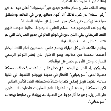
إبعاده عن أفضل حالاته البدنية.
وبعد اللقاء، نشر بونسام مقطع فيديو عبر “فيسبوك” أعلن فيه أنه قرر
“رفع اللعنة” عن كين، قائلاً: “أنا أقوى معالج روحي في العالم، وسأطلق
سراح هاري كين حتى يتمكن من التسجيل في مباراته المقبلة”.
ولا يتوقف الموضوع عند الساحر الغاني، فالبطولة الحالية شهدت ظهور
القط البريطاني بيلي، الذي نجح في توقع الفائز في جميع المباريات التي لم
تنته بالتعادل منذ انطلاق البطولة.
وتقوم مالكته، قبل كل مباراة بوضع علمي المنتخبين أمام القط، ليختار
أحدهما بلمسة من مخالبه، وهو الاختيار الذي يُعتبر التوقع الرسمي
للمباراة، وحتى الآن لم يخطئ في توقعاته.
ولم يكن بيلي الحيوان الوحيد الذي دخل عالم التوقعات، إذ خطفت سمكة
ذهبية تدعى “سويمبابي” الأنظار في مدينة تورونتو الكندية، في فكرة
دعائية ابتكرها فريق إبداعي كندي احتفالاً باستضافة البلاد لكأس العالم.
لكن السمكة لم تنجح في توقعاتها لنتائج المباريات فاختارت فوز هايتي
على البرازيل، وهو ما أثار موجة من التعليقات، وزيادة في متابعة توقعات
“سويمبابي”.