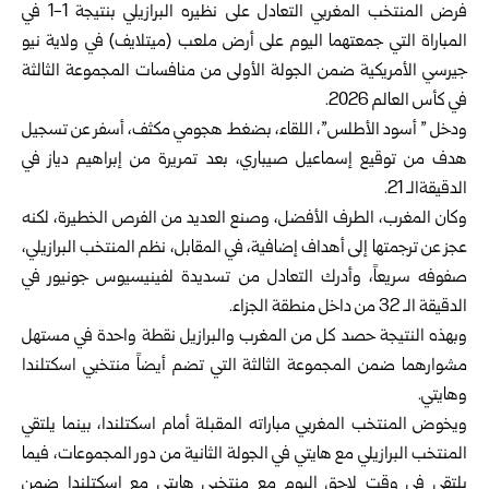
فرض المنتخب المغربي التعادل على نظيره البرازيلي بنتيجة 1-1 في
‏المباراة التي جمعتهما اليوم على أرض ملعب (ميتلايف) ‏في ولاية نيو
جيرسي ‏الأمريكية ضمن الجولة الأولى من منافسات المجموعة ‏الثالثة
في كأس العالم 2026.‏
ودخل ” أسود الأطلس”، اللقاء، بضغط هجومي مكثف، أسفر عن تسجيل
‏هدف من توقيع إسماعيل صيباري، بعد تمريرة من إبراهيم دياز في
الدقيقةالـ ‌21.‏
وكان المغرب، الطرف الأفضل، وصنع العديد من الفرص الخطيرة، لكنه
عجز عن ترجمتها إلى أهداف إضافية، في المقابل، نظم المنتخب ‏البرازيلي،
صفوفه سريعاً، وأدرك التعادل من تسديدة لفينيسيوس جونيور في
‏الدقيقة الـ 32 من داخل منطقة الجزاء.‏
وبهذه النتيجة حصد كل من المغرب والبرازيل نقطة واحدة في مستهل
‏مشوارهما ضمن المجموعة الثالثة التي تضم أيضاً منتخبي اسكتلندا
وهايتي.‏
ويخوض المنتخب المغربي مباراته المقبلة أمام اسكتلندا، بينما يلتقي
المنتخب ‏البرازيلي مع هايتي في الجولة الثانية من دور المجموعات، فيما
يلتقي في ‏وقت لاحق اليوم مع منتخبي هايتي مع اسكتلندا ضمن