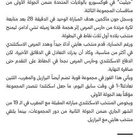
“جيليت” في فوكسبورو ‏بالولايات المتحدة ضمن الجولة الأولى من
منافسات المجموعة الثالثة.‏
وسجل جون ماكجين هدف المباراة الوحيد في الدقيقة 28 بعد متابعة
لكرة مرتدة من حارس المرمى إثر هجمة قادها زميله ‏تشي آدامز، ليمنح
منتخب بلاده أول ثلاث نقاط في البطولة.‏
ورغم الخسارة، قدم منتخب هايتي أداءً جيداً وهدد المرمى الاسكتلندي
في ‏أكثر من مناسبة، وكاد أن يدرك التعادل في الدقائق الأخيرة، لكن
الدفاع ‏الاسكتلندي وحارس المرمى نجحا في الحفاظ على التقدم حتى
صافرة ‏النهاية.‏
ويأتي هذا الفوز في مجموعة قوية تضم أيضاً البرازيل والمغرب، اللتين
‏تعادلتا1-1 في وقت سابق اليوم، ما جعل اسكتلندا تتصدر المجموعة
مؤقتاً ‏بعد الجولة الأولى.‏
ويخوض المنتخب الاسكتلندي مباراته المقبلة مع المغرب في الـ 19 من
‏الشهر الجاري ضمن الجولة الثانية من دور المجموعات، بينما يلتقي
منتخب ‌‏هايتي مع البرازيل.‏