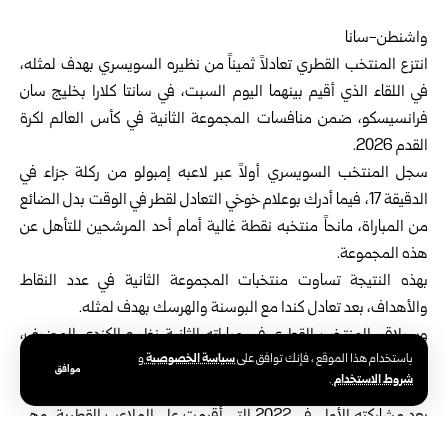
واشنطن-سانا
انتزع المنتخب القطري تعادلاً ثميناً من نظيره السويسري بهدف لمثله،
في ‏اللقاء الذي أقيم بينهما اليوم السبت، في سانتا كلارا بخليج سان
فرانسيسكو، ‏ضمن منافسات المجموعة الثانية في
كأس العالم لكرة
القدم 2026
.‏
سجل المنتخب السويسري أولاً عبر لاعبه إمبولو من ركلة جزاء في
الدقيقة ‌‏17، فيما أدرك بوعلام خوخي التعادل لقطر في الوقت بدل الضائع
من ‏المباراة، مانحاً منتخبه نقطة غالية أمام أحد المرشحين للتأهل عن
هذه ‏المجموعة.‏
بهذه النتيجة تساوت منتخبات المجموعة الثانية في عدد النقاط
والأهداف، بعد ‏تعادل كندا مع البوسنة والهرسك بهدف لمثله.‏
وسيلاقي المنتخب القطري في مباراته الثانية نظيره الكندي المضيف،
سياسة الخصوصية
باستخدام هذا الموقع ، فإنك توافق على
و
فيما ‏سيلتقي المنتخب السويسري مع منتخب البوسنة والهرسك.‏
موافق
شروط الاستخدام
.
يذكر أن المنتخب القطري يشارك للمرة الثانية في نهائيات كأس العالم،
بعد ‏مشاركته الأولى في 2022 التي أقيمت على الملاعب القطرية، وهي
النقطة ‏الأولى التي يحققها في تاريخه.‏