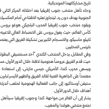
تاريخ مشاركاتهما المونديالية.
وجاء تأهل منتخب جنوب إفريقيا بعد احتلاله المركز الثاني ف
الجنوبية بهدف دون رد، ليتجاوز تعثره الافتتاحي أمام المكسيك
كأس العالم، حيث يعول بروس على الانضباط العالي للاعبيه
ثابيلو ماسيكو، والانسجام الكبير بين تشكيلة الفريق التي يعت
بايرتس المحليين.
وفي المقابل، يدخل المنتخب الكندي “أحد مستضيفي البطولة”
حيث قدم الفريق عروضاً هجومية لافتة خلال الدور الأول، مسج
ويسعى مدرب كندا، الأمريكي جيسي مارش، إلى استعادة زخ
معتمداً على الجاهزية الفنية لقائد الفريق والظهير الأيسر 
ستيفن أوستاكيو، إلى جانب الفعالية الهجومية لملعب أندرل
أهداف خلال الدور الأول.
تجمع منتخبي هولندا والمغرب.