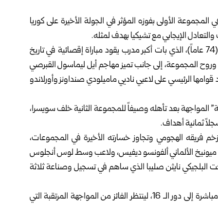
ي المجموعة الأولى بفوزه المؤثر في الجولة الأخيرة على كوريا
 والتعادل الإيجابي مع تشيكيا بهدف لمثله.
ويقود منتخب جنوب إفريقيا المدرب البلجيكي هوغو بروس (74 عاماً)، الذي بات أكبر مدرب يقود مباراة إقصائية في تاريخ
 وروح المجموعة، إلى جانب تميز مهاجم أيل ليماسول القبرصي
مد قوامها الرئيسي على لاعبي ناديي ماميلودي صنداونز وأورلاندو
 المواجهة بعد تأهله وصيفاً للمجموعة الثانية خلف سويسرا،
لاً ثمانية أهداف.
م فريقه الهجومي وتجاوز خسارته الأخيرة في المجموعات،
لبايرن ميونيخ الألماني ألفونسو ديفيس، ولاعب وسط لوس أنجلوس
خت البلجيكي نايثن صليبا الذي ساهم في تسجيل وصناعة ثلاثة
يشار إلى أن الفائز من مواجهة كندا وجنوب إفريقيا سيتأهل مباشرة إلى دور الـ 16، لينتظر الفائز من المواجهة المرتقبة التي