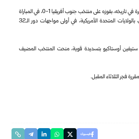
تأهل منتخب كندا إلى ثمن نهائي كأس العالم 2026، لأول مرة في تاريخه، بفوزه على منتخب جنوب أفريقيا 1-0، في المباراة
التي أقيمت بينهما اليوم الأحد، على ملعب لوس أنجلوس، بالولايات المتحدة الأمريكية، في أولى مواجهات دور الـ32
د جاء في الدقيقة 90+2، عبر اللاعب ستيفين أوستاكيو بتسديدة قوية، منحت المنتخب المضيف
رة فجر الثلاثاء المقبل.
فيسبوك