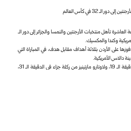
عاشرة تأهل ‏منتخبات الأرجنتين والنمسا والجزائر إلى دور الـ
أمريكية وكندا والمكسيك.‏
زها على ‏الأردن بثلاثة أهداف مقابل هدف، في المباراة التي
نة دالاس الأمريكية.‏
وسجل أهداف الأرجنتين كل من جيوفاني لو سيلسو في الدقيقة الـ 19، ‏ولاوتارو مارتينيز من ركلة جزاء في الدقيقة الـ 31،
ها بين الجزائر ‏والنمسا بطاقة التأهل للمنتخبين معاً، في اللقاء
يكية.‏
وسجل أهداف الجزائر كل من رفيق بلغالي في الدقيقة الـ 45، ورياض ‏محرز في الدقيقتين الـ 60 والـ 90+4، فيما سجل
وبهذه النتائج، تصدرت الأرجنتين المجموعة العاشرة برصيد 9 نقاط، تلتها ‏النمسا في المركز الثاني برصيد 4 نقاط، ثم الجزائر في
في المركز الرابع دون ‏نقاط.‏