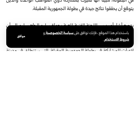
في البطولة، مبيناً أنها تميزت بمشاركة ذوي المواهب الواعدة والذين
يتوقع أن يحققوا نتائج جيدة في بطولة الجمهورية المقبلة.
بدوره أشار أمين سر اللجنة الفنية للعبة بحماة سليم الحاج سليم إلى أن
سياسة الخصوصية
باستخدام هذا الموقع ، فإنك توافق على
و
بطولة المحافظة للأشبال والشبلات كانت لمواليد أعوام 2011 و2012
موافق
شروط الاستخدام
.
و2013 و2014، مبيناً أنه تم في نهاية البطولة انتقاء سبعة لاعبين وسبع
لاعبات للمشاركة في بطولة الجمهورية المقبلة، التي ستنطلق في مدينة
النبك 11 الشهر الجاري.
يذكر أن كرة الطاولة من الألعاب المتميزة بمحافظة حماة، وغالباً ما يحقق
لاعبوها ولاعباتها مراكز متقدمة في بطولات الجمهورية، وخاصة للفئات
العمرية الصغيرة.