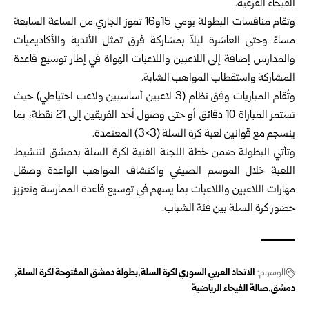
الفيحاء الفرعية.‏
وتقام منافسات البطولة يومي 15و16 تموز الجاري من الساعة السابعة
مساءً ‏وحتى العاشرة ليلاً بمشاركة فرق تمثل الأندية والأكاديميات
والمدارس إضافة إلى ‏اللاعبين واللاعبات الهواة في إطار توسيع قاعدة
المشاركة واستقطاب المواهب ‏الشابة.‏
وتُقام المباريات وفق نظام (3 لاعبين أساسيين ولاعب احتياطي) حيث
تستمر ‏المباراة 10 دقائق أو حتى وصول أحد الفريقين إلى 21 نقطة، بما
ينسجم مع قوانين ‏لعبة كرة السلة (3×3) المعتمدة.‏
وتأتي البطولة ضمن خطة اللجنة الفنية لكرة السلة بدمشق لتنشيط
اللعبة خلال ‏الموسم الصيفي واكتشاف المواهب الواعدة وصقل
مهارات اللاعبين واللاعبات بما ‏يسهم في توسيع قاعدة الممارسة وتعزيز
حضور كرة السلة بين فئة الشباب.‏
الوسوم:
الاتحاد العربي السوري لكرة السلة
بطولة دمشق المفتوحة لكرة السلة
دمشق
صالة الفيحاء الرياضية