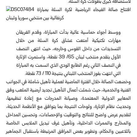
لاستضافة كبرى بطولات كرة السلة.
ووسط أجواء حماسية عالية بدأت المباراة، وقدم الفريقان
مهارات تكتيكية أمتعت عشاق كرة السلة من خلال
التسديدات من داخل القوس وخارجه، حيث انتهى النصف
الأول بتقدم منتخب لبنان 65/ 39 نقطة، واستمرت الإثارة
في النصف الثاني رغم الطابع الودي الذي اتسمت به المباراة
التي انتهت بفوز المنتخب اللبناني بنتيجة 110 / 73 نقطة.
وخضعت الصالة خلال الفترة الماضية لعملية تأهيل شاملة في الجوانب
الفنية والخدمية، حيث شملت أعمال التأهيل تجديد أرضية الملعب وفق
المعايير الدولية المعتمدة، وصيانة المدرجات مع إعادة تنظيمها،
وتحديث نظام الإنارة، ولوحات النتيجة بما يتوافق مع الأنظمة الحديثة،
لتقديم عرض واضح للنتائج والتوقيت والإحصاءات، وتحسين المداخل
والمخارج والممرات الداخلية، وتأهيل غرف تبديل الملابس الخاصة
باللاعبين والحكام، وتطوير بعض المرافق المرتبطة باستقبال الجماهير