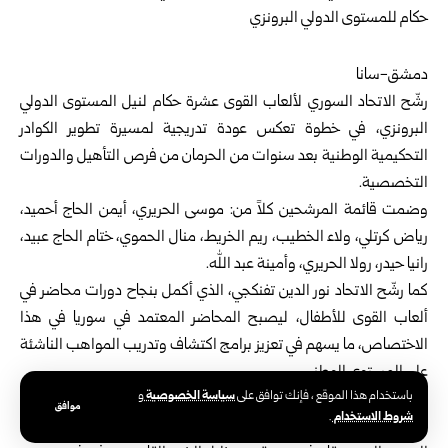
دمشق-سانا
رشّح الاتحاد السوري لألعاب القوى عشرة حكام لنيل المستوى الدولي
البرونزي، في خطوة تعكس عودة تدريجية لمسيرة تطوير الكوادر
التحكيمية الوطنية بعد سنوات من الحرمان من فرص التأهيل والدورات
التخصصية.
وضمت قائمة المرشحين كلاً من: موسى الحريري، أيمن الحاج أحميد،
رياض كرتلي، ولاء الخطيب، ريم الخريط، منال الحموي، ختام الحاج عبيد،
رانيا حيدر، رولا الحريري، وأمينة عبد الله.
كما رشّح الاتحاد نور الدين تفنكجي، الذي أكمل بنجاح دورات محاضر في
ألعاب القوى للأطفال، ليصبح المحاضر المعتمد في سوريا في هذا
الاختصاص، ما يسهم في تعزيز برامج اكتشاف وتدريب المواهب الناشئة
على المستوى الوطني.
سياسة الخصوصية
باستخدام هذا الموقع ، فإنك توافق على
و
وفي إطار جهود تطوير الكفاءات التدريبية، رشّح الاتحاد كلاً من فاروق أبو
موافق
شروط الاستخدام
.
الريش وباسم حسن للمشاركة في دورة المستوى الثاني في مسابقات