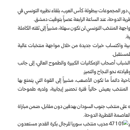
في دور المجموعات ببطولة كأس العرب، بلقاء نظيره التونسي في
رية الدوحة، عند الساعة الرابعة عصراً بتوقيت دمشق.
اجهة المنتخب التونسي لن تكون سهلة، مشيراً إلى ثقته الكاملة
ة.
جابية واكتساب خبرات جديدة من خلال مواجهة منتخبات عالية
للمستقبل.
شباب أصحاب الإمكانيات الكبيرة والطموح العالي، إلى جانب
ادته نحو النجاح والتميز.
حية دائماً ما تكون الأصعب، مشيراً إلى القوة التي يتمتع بها
ن المنتخب يعيش حالياً فترة تحضير إيجابية، ولديه طموحات
زه على منتخب جنوب السودان بهدفين دون مقابل، ضمن مباراة
 العاصمة القطرية الدوحة.