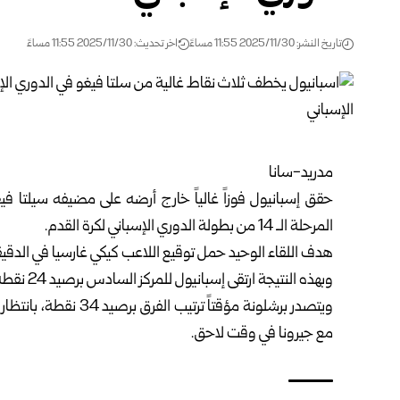
تاريخ النشر: 2025/11/30 11:55 مساءً
اخر تحديث: 2025/11/30 11:55 مساءً
مدريد-سانا
حقق إسبانيول فوزاً غالياً خارج أرضه على مضيفه سيلتا في
المرحلة الـ 14 من بطولة الدوري الإسباني لكرة القدم.
هدف اللقاء الوحيد حمل توقيع اللاعب كيكي غارسيا في الدقيقة 86، مانحاً فريقه ثلاث نقاط غا
وبهذه النتيجة ارتقى إسبانيول للمركز السادس برصيد 24 نقطة، فيما تراجع سيلتا فيغو للمركز الثاني عشر برصيد 16 نقطة.
مع جيرونا في وقت لاحق.