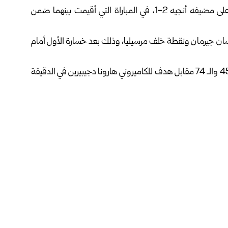
ارتقى لانس إلى صدارة الدوري الفرنسي لكرة القدم، بفوزه على مضيفه أنجيه 2-1، في المباراة التي أقيمت بينهما ضمن
سان جيرمان ونقطة خلف مرسيليا، وذلك بعد خسارة الأول أمام
فوز لانس تحقق بفضل ثنائية لفلوريان توفان في الدقيقة الـ 45 والـ 74 مقابل هدف للكاميروني هارونا دجيبيرين في الدقيقة
 على مضيفه لوهافر بهدف سجله البديل المغربي حمزة إيغامان في