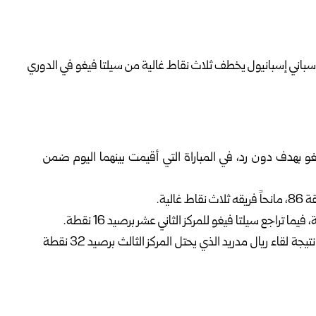
غو بهدف دون رد، في المباراة التي أقيمت بينهما اليوم ضمن
لية.
ويتصدر برشلونة مؤقتاً ترتيب الفرق برصيد 34 نقطة، بانتظار نتيجة لقاء ريال مدريد الذي يحتل المركز الثالث برصيد 32 نقطة