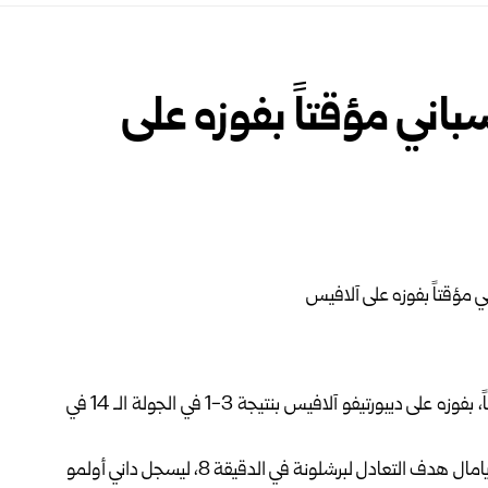
باني مؤقتاً بفوزه على
لكرة القدم مؤقتاً، بفوزه على ديبورتيفو آلافيس بنتيجة 3-1 في الجولة الـ 14 في
وتلقى برشلونة هدفاً مبكراً في الدقيقة 1، قبل أن يدرك لامين يامال هدف التعادل لبرشلونة في الدقيقة 8، ليسجل داني أولمو