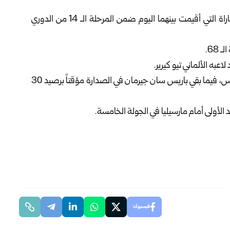
تغلب موناكو على ضيفه باريس سان جيرمان 1-0، في المباراة التي أقيمت بينهما اليوم ضمن المرحلة الـ 14 من الدوري
68.
وبهذا الفوز رفع موناكو رصيده إلى 23 نقطة في المركز السادس، فيما بقي باريس سان جيرمان في الصدارة مؤقتاً برصيد 30
الأولى أمام مارسيليا في الجولة الخامسة.
فيسبوك