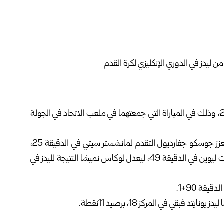
الفوز من ضيفه ليدز يونايتد بنتيجة 3-2، وذلك في المباراة التي جمعتهما في ملعب الاتحاد في الجولة
وافتتح السيتي مبكراً عن طريق فيل فودين في الدقيقة 1، ليعزز جوسكو جفارديول التقدم لمانشستر سيتي في الدقيقة 25،
قبل أن يقلص ليدز يونايتد النتيجة عن طريق دومينيك كالفيرت ليوين في الدقيقة 49، ليعدل لوكاس نميشا النتيجة لليدز في
قة 90+1.