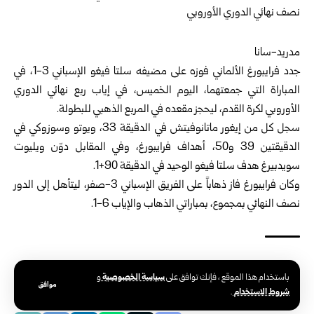
مدريد-سانا
جدد فرايبورغ الألماني فوزه على مضيفه سلتا فيغو الإسباني 3-1، في
المباراة التي جمعتهما، اليوم الخميس، في إياب ربع نهائي الدوري
الأوروبي لكرة القدم، ليحجز مقعده في المربع الذهبي للبطولة.
سجل كل من إيغور ماتانوفيتش في الدقيقة 33، ويوتو وسوزوكي في
الدقيقتين 39 و50، أهداف فرايبورغ، وفي المقابل دوّن ويليوت
سويدبيرغ هدف سلتا فيغو الوحيد في الدقيقة 90+1.
وكان فرايبورغ فاز ذهاباً على الفريق الإسباني 3-صفر، ليتأهل إلى الدور
نصف النهائي بمجموع، بمباراتي الذهاب والإياب 6-1.
الوسوم:
فرايبورغ الألماني
نصف نهائي الدوري الأوروبي
سياسة الخصوصية
باستخدام هذا الموقع ، فإنك توافق على
و
موافق
شروط الاستخدام
.