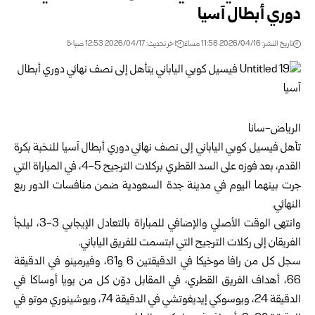
دوري أبطال آسيا
تاريخ النشر: 2026/04/16 11:58 مساءً
اخر تحديث: 2026/04/17 12:53 صباحًا
الرياض-سانا
تأهل
فيسيل كوبي الياباني
إلى نصف نهائي
دوري أبطال آسيا للنخبة
بكرة
القدم، بعد فوزه على
السد القطري
بركلات الترجيح 5-4، في المباراة التي
جرت بينهما اليوم في مدينة جدة السعودية ضمن منافسات الدور ربع
النهائي.
وانتهى الوقت الأصلي والإضافي للمباراة بالتعادل الإيجابي 3-3، ليلجأ
الفريقان إلى ركلات الترجيح التي ابتسمت للفريق الياباني.
سجل كل من رافا موخيكا في الدقيقتين 6 و61، وفيرمينو في الدقيقة
66، أهداف الفريق القطري، في المقابل دوّن كل من يويا أوساكا في
الدقيقة 24، ويوسوكي إيديغوتشي في الدقيقة 74، ويوشينوري موتو في