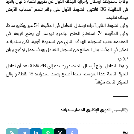
وفاجأ سندرلاند آرسنال بإحرازه الهدف الأول عن طريق لاعبه دانيال بالارد
في الدقيقة 36 فانتهى الشوط الأول على وقع تقدم أصحاب الأرض
بهدف نظيف.
وفي الشوط الثاني أدرك آرسنال التعادل في الدقيقة 54 عبر بوكايو ساكا،
وفي الدقيقة 74 استطاع الجناح لياندرو تروسار أن يضع فريقه في
المقدمة عقب تسجيله الهدف الثاني من تسديدة قوية، لكن سندرلاند
تمكن في الوقت بدل الضائع من تسجيل التعادل بهدف حمل توقيع بريان
بروبي.
وبهذا التعادل رفع آرسنال المتصدر رصيده إلى 26 نقطة بعد أن تعادل
للمرة الثانية هذا الموسم، بينما أصبح رصيد سندرلاند 19 نقطة وارتقى
للمركز الثالث مؤقتاً.
الوسوم:
الدوري الإنكليزي الممتاز
سندرلاند