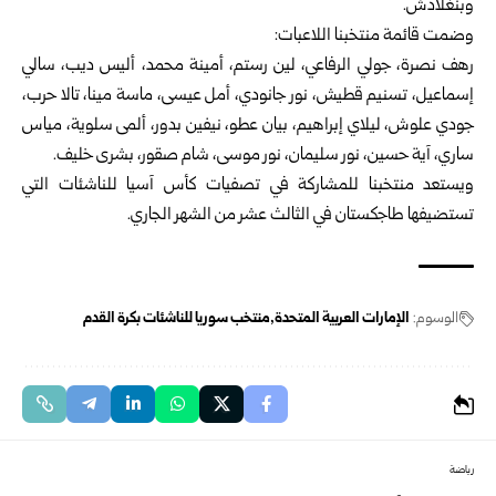
وبنغلادش.
وضمت قائمة منتخبنا اللاعبات:
رهف نصرة، جولي الرفاعي، لين رستم، أمينة محمد، أليس ديب، سالي
إسماعيل، تسنيم قطيش، نور جانودي، أمل عيسى، ماسة مينا، تالا حرب،
جودي علوش، ليلاي إبراهيم، بيان عطو، نيفين بدور، ألمى سلوية، مياس
ساري، آية حسين، نور سليمان، نور موسى، شام صقور، بشرى خليف.
ويستعد منتخبنا للمشاركة في تصفيات كأس آسيا للناشئات التي
تستضيفها طاجكستان في الثالث عشر من الشهر الجاري.
الوسوم:
الإمارات العربية المتحدة
منتخب سوريا للناشئات بكرة القدم
رياضة