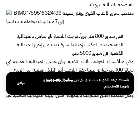
العاصمة اللبنانية بيروت.
ففي سباق 800 متر جرياً، توجت اللاعبة نايا عباس بالميدالية
الذهبية، بينما تمكنت زميلتها سارة ديب من إحراز الميدالية
الذهبية في سباق 5000 متر.
وفي منافسات الحواجز، نالت اللاعبة ريان حسن الميدالية الفضية في
سباق 100 متر حواجز، بينما حقق اللاعب أثير البلخي فضية رمي الرمح.
وكانت أحرزت في وقت سابق اليوم اللاعبة جوليا أمون ذهبية سباق
سياسة الخصوصية
باستخدام هذا الموقع ، فإنك توافق على
و
موافق
شروط الاستخدام
5000 متر مشياً، فيما نالت اللاعبة فرح محمد فضية السباق ذاته.
.
وكان منتخبنا افتتح مشاركته بالبطولة أمس، بنيله الميدالية الفضية عبر
اللاعبة زينب اليوسف، ضمن منافسات سباق 400 متر حواجز.
الوسوم:
منتخب سوريا لألعاب القوى