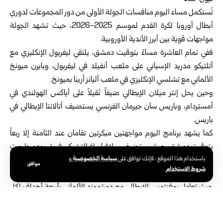
تُستكمل مساء اليوم منافسات الجولة الأولى من دور المجموعات لدوري
أبطال أوروبا لكرة القدم لموسم 2025-2026، حيث تشهد الجولة
مواجهات قوية بين أبرز الأندية الأوروبية.
ففي تمام العاشرة مساءً بتوقيت دمشق، يلتقي ليفربول الإنكليزي مع
أتلتيكو مدريد الإسباني على ملعب أنفيلد في ليفربول، وبايرن ميونخ
الألماني مع تشلسي الإنكليزي في ملعب أليانز أرينا بميونخ.
وحين يحل إنتر ميلان الإيطالي ضيفاً ثقيلاً على أياكس الهولندي في
أمستردام، وباريس سان جيرمان الفرنسي يستضيف أتالانتا الإيطالي في
باريس.
كما يشهد برنامج اليوم مواجهتين مبكرتين تقامان عند الثامنة إلا ربعاً
بتوقيت دمشق، حيث يستضيف سلافيا براغ التشيكي فريق بودو جليمت
سياسة الخصوصية
باستخدام هذا الموقع ، فإنك توافق على
و
النرويجي، فيما يلتقي أولمبياكوس اليوناني مع بافوس القبرصي.
موافق
شروط الاستخدام
.
وكانت مباريات الجزء الأول من الجولة قد أسفرت أمس عن نتائج بارزة؛
حيث تعادل يوفنتوس الإيطالي مع دورتموند الألماني بأربعة أهداف لكل
منهما، وخسر ايندهوفن الهولندي أمام سانت جيلويز البلجيكي بثلاثة
أهداف لهدف، وبنفيكا البرتغالي أمام كاراباخ الأذري بثلاثة أهداف لهدفين،