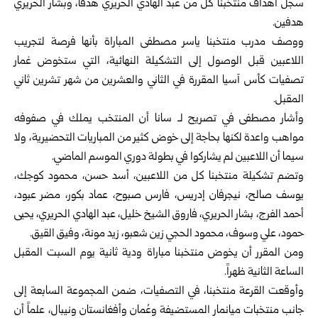
سجل أهداف منتخبنا كلٌّ من عبد الهادي الحريري هدفاً، وبشار الحريري
هدفين.
ووصف مدرب منتخبنا ياسر مصطفى المباراة بأنها فرصة لتجريب
اللاعبين قبل الوصول إلى التشكيلة النهائية، التي ستخوض غمار
تصفيات كأس آسيا المقررة في الثاني والعشرين من شهر تشرين ثاني
المقبل.
وأشار مصطفى في تصريح لـ سانا أن المنتخب يملك في صفوفه
مواهب واعدة لكنها بحاجة إلى خوض كثير من المباريات التحضيرية، ولا
سيما أن اللاعبين لم يشاركوا في بطولة دوري الموسم الماضي.
وتضم تشكيلة منتخبنا كل من اللاعبين، أسد حسن، محمود كوجك،
يوسف صالح، نيجرفان إدريس، فارس صبوح، عماد بكور، مضر عبود،
أحمد الفرج، بشار الحريري، فاروق الشيخ خليل، عبد الهادي الحريري، يحيى
حمود، علي وسوف، محمود الحجي زين شعبو، زيد مونة، وفيق القيق.
ومن المقرر أن يخوض منتخبنا مباراة ودية ثانية يوم السبت المقبل
الساعة الثانية ظهراً.
وأوقعت القرعة منتخبنا، في التصفيات، ضمن المجموعة السابعة إلى
جانب منتخبات ميانمار المستضيفة وعُمان وأفغانستان ونيبال، علماً أن