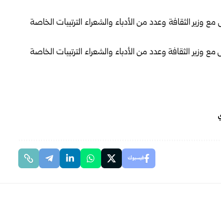
ي
فيسبوك