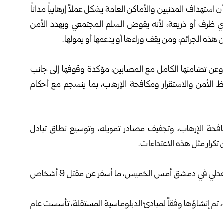
استهداف المدنيين والأماكن ‏العامة يشكل عملاً إرهابياً مداناً
 ‏أي ظرف أو ذريعة، لأنه يقوض السلم المجتمعي ويهدد الأمن
ه الجرائم، ومن يقف وراءها أو يدعمها أو ‏يمولها.‏
 وعن تضامنها الكامل ‏مع المصابين، مؤكدة وقوفها إلى جانب
ظ الأمن والاستقرار ومكافحة الإرهاب، بما ينسجم مع أحكام
افحة الإرهاب، وتجفيف ‏مصادر تمويله، وتوسيع نطاق تبادل
تكرار مثل هذه الاعتداءات.‏
واستهدف هجوم إرهابي مقهى بمنطقة الحجاز قرب القصر العدلي في دمشق أمس ‏الخميس، ما أسفر عن مقتل 9 أشخاص
دنيين (‏I.C.P.C‏) هي منظمة دولية، تم إنشاؤها وفقاً لمبادئ ‏الدبلوماسية المستقلة، تأسست عام