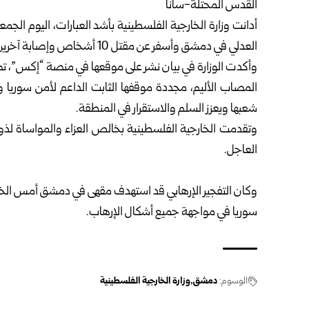
القدس المحتلة-سانا
أدانت
وزارة الخارجية الفلسطينية
بأشد العبارات، اليوم الجم
العدلي في
دمشق
وأسفر عن مقتل 10 أشخاص وإصابة آخرين.
وأكدت الوزارة في بيان نشر على موقعها في منصة “إكس”، ت
المصاب الأليم، مجددة موقفها الثابت الداعم لأمن سوريا 
شعبها ويعزز السلم والاستقرار في المنطقة.
وتقدمت الخارجية الفلسطينية بخالص العزاء ‏والمواساة لذ
العاجل.‏
وكان التفجير الإرهابي قد استهدف مقهى في دمشق أمس الخ
سوريا في مواجهة جميع أشكال الإرهاب.
الوسوم:
دمشق
وزارة الخارجية الفلسطينية