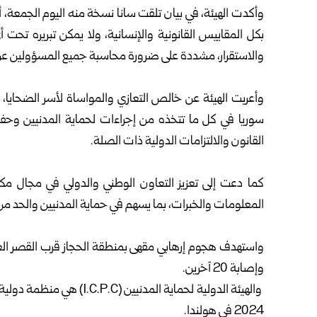
وأكدت الهيئة، في بيان تلقت سانا نسخة منه اليوم الجمعة، أن 
بكل المقاييس القانونية والإنسانية، ولا يمكن تبريره تحت
والاستقرار، مشددة على ‏ضرورة محاسبة جميع المسؤولين عن هذ
‏ ‏
وأعربت الهيئة عن خالص التعازي والمواساة لأسر الضحايا،
سوريا في كل ما تتخذه من إجراءات ‏لحماية المدنيين وحف
القانون ‏والالتزامات الدولية ذات الصلة.‏
‏ ‏
كما دعت إلى تعزيز التعاون الوطني والدولي في مجال مك
المعلومات والخبرات، بما يسهم في حماية المدنيين ‏والحد من 
‏ ‏
وإصابة 20 آخرين.‏
‏ والهيئة الدولية لحماية الم
2024 في هولندا. ‏