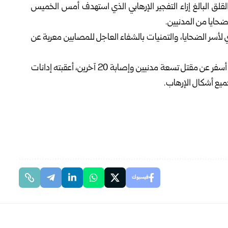
القلق البالغ إزاء التفجير الإرهابي الذي استهدف أمس الخميس
ايا من المدنيين.
سر الضحايا، والتمنيات بالشفاء العاجل للمصابين معربة عن
وكان التفجير الإرهابي الذي استهدف مقهى في دمشق أمس، أسفر عن مقتل تسعة مدنيين وإصابة 20 آخرين، أعقبته إدانات
يع أشكال الإرهاب.
فيسبوك