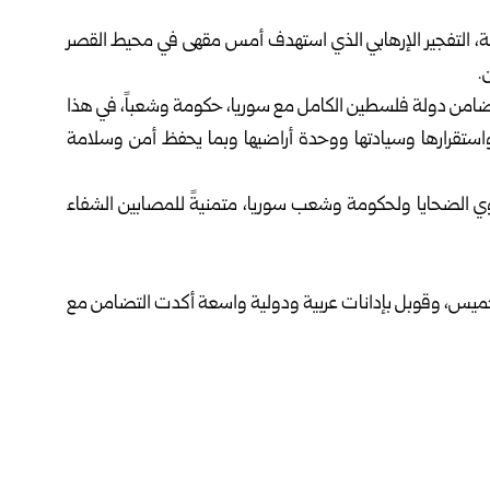
عة، التفجير الإرهابي الذي استهدف أمس مقهى في محيط القصر
ضامن دولة فلسطين الكامل مع سوريا، حكومة وشعباً، في هذا
واستقرارها وسيادتها ووحدة أراضيها وبما يحفظ أمن وسلامة
وي الضحايا ولحكومة وشعب سوريا، متمنيةً للمصابين الشفاء
ميس، وقوبل بإدانات عربية ودولية واسعة أكدت التضامن مع