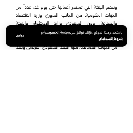
وتضم البعثة التي تستمر أعمالها حتى يوم غد، عدداً من
الجهات الحكوميةـ من الجانب السوري وزارة الاقتصاد
والصناعة، ومن السعودي وزارة الاستثمار، والهيئة
السعودية للمواصفات والمقاييس والجودة، والهيئة العامة
سياسة الخصوصية
باستخدام هذا الموقع ، فإنك توافق على
و
موافق
شروط الاستخدام
.
للغذاء والدواء، وبنك التصدير والاستيراد السعودي، وعدداً
من الجهات المساندة، منها البنك السعودي الفرنسي وبنك
البركة السوري.
وتشهد أعمال البعثة التجارية السعودية تنظيم لقاءات ثنائية مكثفة بين
الشركات المشاركة ونظيراتها في السوق السورية، لبحث فرص التعاون
التجاري، واستكشاف احتياجات السوق، وتأسيس شراكات تتيح للمنتجات
والخدمات السعودية التوسع في السوق السورية انسجاماً مع تطور
الصناعة الوطنية.
وفي تصريح لـ سانا، أوضح نائب الرئيس التنفيذي لشركة “صناعات
الخريف” عبد الله عبد العزيز المسعود، أن المشاركة تأتي انطلاقاً من
الحرص على تقديم الإمكانات والخبرات في قطاعات الطاقة والزراعة
للمساهمة في نهضة الاقتصاد السوري خلال الفترة القادمة، مشيراً إلى