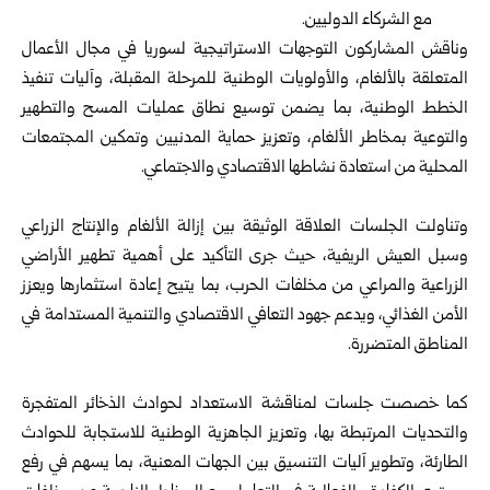
مع الشركاء الدوليين.‏
وناقش المشاركون التوجهات الاستراتيجية لسوريا في مجال الأعمال
المتعلقة ‏بالألغام، والأولويات الوطنية للمرحلة المقبلة، وآليات تنفيذ
الخطط الوطنية، ‏بما يضمن توسيع نطاق عمليات المسح والتطهير
والتوعية بمخاطر الألغام، ‏وتعزيز حماية المدنيين وتمكين المجتمعات
المحلية من استعادة نشاطها ‏الاقتصادي والاجتماعي.‏
‏ ‏
وتناولت الجلسات العلاقة الوثيقة بين إزالة الألغام والإنتاج الزراعي
وسبل ‏العيش الريفية، حيث جرى التأكيد على أهمية تطهير الأراضي
الزراعية ‏والمراعي من مخلفات الحرب، بما يتيح إعادة استثمارها ويعزز
الأمن ‏الغذائي، ويدعم جهود التعافي الاقتصادي والتنمية المستدامة في
المناطق ‏المتضررة.‏
‏ ‏
كما خصصت جلسات لمناقشة الاستعداد لحوادث الذخائر المتفجرة
‏والتحديات المرتبطة بها، وتعزيز الجاهزية الوطنية للاستجابة للحوادث
‏الطارئة، وتطوير آليات التنسيق بين الجهات المعنية، بما يسهم في رفع