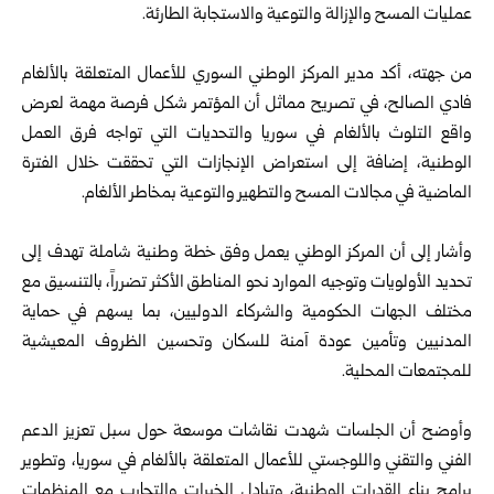
عمليات المسح ‏والإزالة والتوعية والاستجابة الطارئة.‏
‏ ‏
من جهته، أكد مدير المركز الوطني السوري للأعمال المتعلقة بالألغام
فادي ‏الصالح، في تصريح مماثل أن المؤتمر شكل فرصة مهمة لعرض
واقع ‏التلوث بالألغام في سوريا والتحديات التي تواجه فرق العمل
الوطنية، إضافة ‏إلى استعراض الإنجازات التي تحققت خلال الفترة
الماضية في مجالات ‏المسح والتطهير والتوعية بمخاطر الألغام.‏
‏ ‏
وأشار إلى أن المركز الوطني يعمل وفق خطة وطنية شاملة تهدف إلى
تحديد ‏الأولويات وتوجيه الموارد نحو المناطق الأكثر تضرراً، بالتنسيق مع
مختلف ‏الجهات الحكومية والشركاء الدوليين، بما يسهم في حماية
المدنيين وتأمين ‏عودة آمنة للسكان وتحسين الظروف المعيشية
للمجتمعات المحلية.‏
‏ ‏
وأوضح أن الجلسات شهدت نقاشات موسعة حول سبل تعزيز الدعم
الفني ‏والتقني واللوجستي للأعمال المتعلقة بالألغام في سوريا، وتطوير
برامج بناء ‏القدرات الوطنية، وتبادل الخبرات والتجارب مع المنظمات