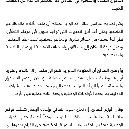
‏مستوى الكفاءة والفعالية في التعامل مع المخاطر الناجمة عن مخلفات
‏الحرب.‏
‏ ‏
وفي تصريح لمراسل سانا، أكد الوزير الصالح أن ملف الألغام والذخائر ‏غير
المنفجرة يمثل أحد أبرز التحديات التي تواجه سوريا في مرحلة ‏التعافي،
نظراً لما يسببه من خسائر بشرية ومخاطر مستمرة تهدد حياة ‏المدنيين
وتعيق عودة السكان إلى مناطقهم واستئناف الأنشطة الزراعية ‏والخدمية
والاقتصادية.‏
‏ ‏
وأوضح الصالح أن الحكومة السورية تنظر إلى ملف إزالة الألغام باعتباره
‏أولوية وطنية تتصل بشكل مباشر بحماية الإنسان ودعم الاستقرار
والتنمية، ‏مشيراً إلى أن المؤتمر يهدف إلى توحيد الجهود وتعزيز الشراكات
الدولية، بما ‏يخدم الأولويات الوطنية ويحقق نتائج عملية على الأرض.‏
‏ ‏
وقال الوزير الصالح: إن نجاح جهود التعافي وإعادة الإعمار يتطلب توفير
‏بيئة آمنة وخالية من مخلفات الحرب، مؤكداً أهمية دعم القدرات
الوطنية ‏وتمكين المؤسسات السورية المختصة من القيام بدورها في