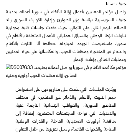
جنيف -سانا‏
واصل مؤتمر المعنيين بأعمال إزالة الألغام في سوريا أعماله بمدينة
جنيف ‏السويسرية برئاسة وزير الطوارئ وإدارة الكوارث السوري رائد
الصالح ‏لليوم الثاني على التوالي، حيث عقدت جلسات فنية وحوارية
تناولت الإطار ‏الوطني والسياق العملياتي للأعمال المتعلقة بالألغام في
سوريا، واستعرضت ‏الجهود المبذولة لمعالجة آثار التلوث بالألغام
والذخائر غير المنفجرة ‏ومخلفات الحرب، وانعكاساتها على حياة المدنيين
وعمليات التعافي وإعادة ‏الإعمار.‏
وركزت الجلسات التي عقدت على مدار يومين على استعراض
حجم التلوث ‏بالألغام والذخائر غير المنفجرة في مختلف
المناطق السورية، والعواقب ‏الإنسانية الناجمة عنها،
والتحديات التي تواجه المجتمعات المتضررة، إضافة ‏إلى
مناقشة أولويات الاستجابة العاجلة والقدرات الوطنية
المتاحة والفجوات ‏القائمة، وسبل تعزيزها من خلال التعاون