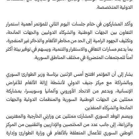
الدولية ‏المتخصصة.‏
‏ ‏
وأكد المشاركون في ختام جلسات اليوم الثاني للمؤتمر أهمية استمرار
‏التعاون بين الجهات الوطنية والشركاء الدوليين والجهات المانحة،
وتكثيف ‏الجهود الرامية إلى الحد من مخاطر الألغام والذخائر غير المنفجرة،
بما ‏يدعم مسارات التعافي والاستقرار والتنمية، ويسهم في توفير بيئة أكثر
أمناً ‏للمجتمعات المتضررة في مختلف المناطق السورية.‏
‏ ‏
يشار إلى أن المؤتمر افتتح أمس الإثنين برئاسة وزير الطوارئ السوري
‏وبالشراكة مع مركز جنيف الدولي لأنشطة إزالة الألغام للأغراض
الإنسانية، ‏وبدعم من الاتحاد الأوروبي وألمانيا وسويسرا، بمشاركة
ممثلين عن الجهات ‏الوطنية السورية والمنظمات الدولية والجهات
المانحة والشركاء المنفذين.
ويضم الوفد السوري المشارك ممثلين عن وزارتي الخارجية والمغتربين
‏والزراعة، إلى جانب عدد من المختصين والإداريين والتقنيين من المركز
‏الوطني السوري للأعمال المتعلقة بالألغام في وزارة الطوارئ وإدارة