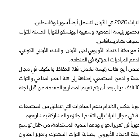
مل أيضاً
سوريا
وفلسطين.
بحضور رئيسة الجمعية وسفيرة اليونسكو للنوايا الحسنة للتراث
 كريستوف تشاتزيسافاس.
ع بعثة الاتحاد الأوروبي لدى الأردن، والبنك الأردني الكويتي،
عم المبادرات المؤثرة في المنطقة.
ت فراس خلال مؤتمر صحفي أن الجائزة لعام 2026 تتضمن أربع فئات رئيسة تشمل: فئة الحفاظ والتكيف في مجال
معية والدمج المجتمعي، إضافة إلى فئة التغير المناخي والتراث
الثقافي، وسيحصل الفائز في كل فئة على جائزة مالية بقيمة 10 آلاف دينار، بعد أن يتم تقييم المشاريع المقدمة من قبل لجنة
ا يعكس الالتزام بدعم المبادرات التي تنطلق من المجتمعات
 في مجال التراث إلى التقدم للجائزة والمشاركة بمشاريعهم.
ورياً في تعزيز الحوار، ودعم التنمية المستدامة، من خلال توسيع
ة الاتحاد الأوروبي بحماية التراث المشترك وتعزيز التعاون