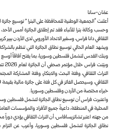
عمّان-سانا
أعلنت “الجمعية الوطنية للمحافظة على البترا ” توسيع جائزة التراث 2026 في الأردن، لتش
وحسب وكالة بترا للأنباء فقد تم إطلاق الجائزة أمس الأحد، 
الثقافي دانا فراس، وسفير الاتحاد الأوروبي لدى الأردن بيير
ويشهد العام الحالي توسيع نطاق الجائزة التي تنظم بالشراكة م
وبنك القدس لتشمل فلسطين وسوريا، بما يفتح آفاقاً أوسع لد
وبيّن
التراث الثقافي، وفئة البحث والابتكار، وفئة المشاركة المجت
خبراء مختصة من الأردن وفلسطين وسوريا.
واعتبرت فراس أن توسيع نطاق الجائزة لتشمل فلسطين وسوري
المحلية في المنطقة، داعيةً جميع الأفراد والمؤسسات العاملة
من جهته اعتبر تشاتزيسافاس، أن التراث الثقافي يؤدي دوراً مح
نطاق الجائزة لتشمل فلسطين وسوريا، وأعرب عن التزام بعث