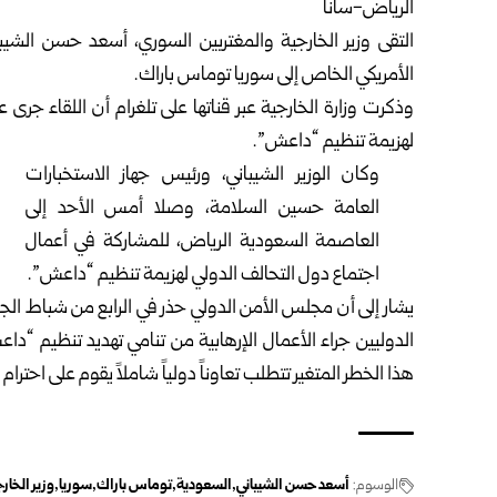
الرياض-سانا
التقى
وزير الخارجية والمغتربين
السوري، أسعد حسن الشيباني
الأمريكي الخاص إلى
سوريا
توماس باراك.
وذكرت
وزارة الخارجية
عبر قناتها على تلغرام أن اللقاء جر
لهزيمة تنظيم “داعش”.
وكان الوزير الشيباني، ورئيس جهاز الاستخبارات
العامة حسين السلامة، وصلا أمس الأحد إلى
العاصمة السعودية الرياض، للمشاركة في أعمال
اجتماع دول التحالف الدولي لهزيمة تنظيم “داعش”.
يشار إلى أن مجلس الأمن الدولي حذر في الرابع من شباط الج
الدوليين جراء الأعمال الإرهابية من تنامي تهديد تنظيم “دا
هذا الخطر المتغير تتطلب تعاوناً دولياً شاملاً يقوم على احترا
الوسوم:
أسعد حسن الشيباني
السعودية
توماس باراك
سوريا
وزير الخار