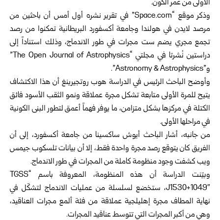
الأولى من عمر الكون.
وذكر موقع “Space.com” في تقرير نشره أول أمس أن باحثين من
مرصد لايدن في هولندا وجامعة أكسفورد البريطانية تمكنوا من رصد
تجمع مجري يضم ست مجرات في طور الاندماج، وذلك استناداً إلى
دراستين نُشرتا في مجلتي “The Open Journal of Astrophysics”
و”Astronomy & Astrophysics”.
وأوضح الباحث الرئيس في الدراسة هوب روتجيرينغ أن هذا الاكتشاف
يتيح للمرة الأولى متابعة تشكل مجرة عملاقة ونمو الثقب الأسود فائق
الكتلة في مركزها بشكل متزامن، ما يوفر فهماً أعمق لتطور البنى الكونية
في مراحلها الأولى.
من جانبه، أشار الباحث أيوش ساكسينا من جامعة أكسفورد، إلى أن
الفريق كان يتوقع رصد مجرة واحدة فقط، إلا أن بيانات تلسكوب جيمس
ويب كشفت وجود منظومة كاملة من المجرات في طور الاندماج.
وبيّنت الدراسة أن هذه المنظومة، المعروفة باسم “TGSS
J1530+1049″، ستخضع لسلسلة من عمليات الاندماج لتشكّل في
نهاية المطاف مجرة إهليلجية عملاقة من فئة ألمع مجرات العناقيد،
وهي من أكبر المجرات التي تتوسط عناقيد المجرات.