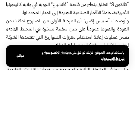
“فالكون 9” انطلق بنجاح من قاعدة “فاندنبرغ” الجوية في ولاية كاليفورنيا
الأمريكية، حاملاً الأقمار الصناعية الجديدة إلى المدار المحدد لها.
وأوضحت “سبيس إكس” أن المرحلة الأولى من الصاروخ تمكنت من
العودة والهبوط عمودياً على متن سفينة مسيّرة في المحيط الهادئ،
ضمن عمليات إعادة استخدام معززات الصواريخ التي تعتمدها الشركة
لخفض التكاليف ورفع كفاءة عمليات الإطلاق.
سياسة الخصوصية
باستخدام هذا الموقع ، فإنك توافق على
و
وبيّنت الشركة أن هذه المهمة تأتي في إطار خطتها المستمرة لتوسيع
موافق
شروط الاستخدام
.
منظومة “ستارلينك” وتحسين سرعة الاتصال وتقليل زمن الاستجابة،
ولا سيما في المناطق النائية والمحرومة من خدمات الإنترنت التقليدية،
بما يسهم في تقليص الفجوة الرقمية على مستوى العالم.
وأضافت: إن استمرار إطلاق دفعات جديدة من الأقمار الصناعية يهدف
إلى استكمال بناء البنية الفضائية للشبكة، تمهيداً لتقديم خدمات اتصال
مباشر بالهواتف المحمولة دون الحاجة إلى معدات استقبال إضافية،
وهو ما يُتوقع أن يشكل تطوراً نوعياً في قطاع الاتصالات الفضائية.
وتواصل “سبيس إكس” تنفيذ عمليات إطلاق متتالية ضمن مشروع
“ستارلينك”، بهدف توسيع نطاق التغطية الفضائية وتعزيز خدمات