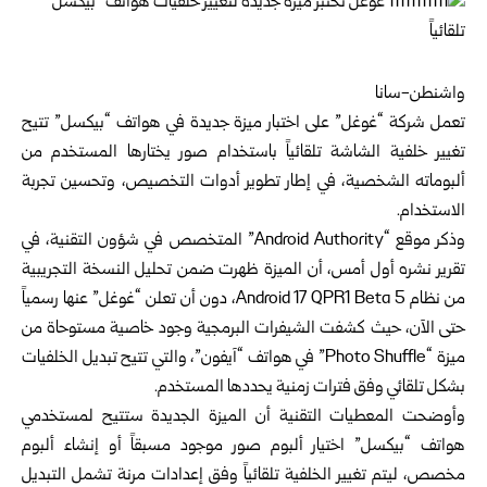
واشنطن-سانا
تعمل شركة “غوغل” على اختبار ميزة جديدة في هواتف “بيكسل” تتيح
تغيير خلفية الشاشة تلقائياً باستخدام صور يختارها المستخدم من
ألبوماته الشخصية، في إطار تطوير أدوات التخصيص، وتحسين تجربة
الاستخدام.
وذكر موقع “Android Authority” المتخصص في شؤون التقنية، في
تقرير نشره أول أمس، أن الميزة ظهرت ضمن تحليل النسخة التجريبية
من نظام Android 17 QPR1 Beta 5، دون أن تعلن “غوغل” عنها رسمياً
حتى الآن، حيث كشفت الشيفرات البرمجية وجود خاصية مستوحاة من
ميزة “Photo Shuffle” في هواتف “آيفون”، والتي تتيح تبديل الخلفيات
بشكل تلقائي وفق فترات زمنية يحددها المستخدم.
وأوضحت المعطيات التقنية أن الميزة الجديدة ستتيح لمستخدمي
هواتف “بيكسل” اختيار ألبوم صور موجود مسبقاً أو إنشاء ألبوم
مخصص، ليتم تغيير الخلفية تلقائياً وفق إعدادات مرنة تشمل التبديل