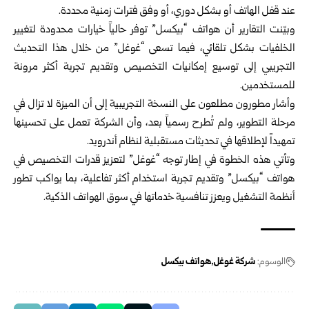
عند قفل الهاتف أو بشكل دوري، أو وفق فترات زمنية محددة.
وبيّنت التقارير أن هواتف “بيكسل” توفر حالياً خيارات محدودة لتغيير
الخلفيات بشكل تلقائي، فيما تسعى “غوغل” من خلال هذا التحديث
التجريبي إلى توسيع إمكانيات التخصيص وتقديم تجربة أكثر مرونة
للمستخدمين.
وأشار مطورون مطلعون على النسخة التجريبية إلى أن الميزة لا تزال في
مرحلة التطوير، ولم تُطرح رسمياً بعد، وأن الشركة تعمل على تحسينها
تمهيداً لإطلاقها في تحديثات مستقبلية لنظام أندرويد.
وتأتي هذه الخطوة في إطار توجه “غوغل” لتعزيز قدرات التخصيص في
هواتف “بيكسل” وتقديم تجربة استخدام أكثر تفاعلية، بما يواكب تطور
أنظمة التشغيل ويعزز تنافسية خدماتها في سوق الهواتف الذكية.
الوسوم:
شركة غوغل
هواتف بيكسل