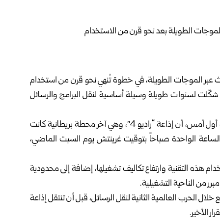
بث عبر الموجات الطويلة، في خطوة تُنهي نحو قرن من استخدام
ي شكّلت لسنوات طويلة وسيلة أساسية لنقل البرامج والرسائل
وذكرت وكالة الأنباء البريطانية “بي أيه ميديا” في تقرير نشرته أول أمس، أن إذاعة “راديو 4″، وهي آخر محطة بريطانية كانت
الساعة الواحدة صباحاً بتوقيت غرينتش يوم السبت الماضي،
ام هذه التقنية وارتفاع تكاليف تشغيلها، إضافة إلى محدودية
رر من الناحية التشغيلية.
لال الحرب العالمية الثانية لنقل الرسائل، قبل أن تنتقل إذاعة