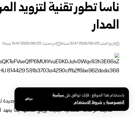
ناسا تطور تقنية لتزويد الم
المدار
تاريخ النشر: 2026/06/29 10:47 صباحًا
اخر تحديث: 2026/06/29 10:47 صباحًا
واشنطن-سانا
باستخدام هذا الموقع ، فإنك توافق على
سياسة
موافق
تواصل وكالة الفضاء الأمريكية “ناسا” تطوير تقنية جديد
الخصوصية
و
شروط الاستخدام
.
تكاليف الرحلات الفضائية البعيدة ورفع كفاءتها، بما يمهد
النظام الشمسي.