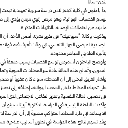
لندن-سانا
بدأ باحثون في كلية كينغز لندن دراسة سريرية تمهيدية ت
توسع القصبات الهوائية، وهو مرض رئوي مزمن يؤدي إلى ض
ما يزيد من احتمالات الإصابة بالالتهابات المتكررة.
وذكرت وكالة “سبوتنيك” في تقرير نشرته أمس الأحد، أن الد
الجسدية لمرضى الجهاز التنفسي، في وقت تُعرف فيه فوائده ال
بتأثيره العلاجي المباشر محدودة.
وأوضح الباحثون أن مرض توسع القصبات يسبب ضعفاً في تنظيف
العدوى، وتُعالج هذه الحالة عادةً عبر المضادات الحيوية وتما
وأشار الفريق البحثي إلى أن الضحك، سواء كان عفوياً أو 
على تحريك المخاط داخل الشعب الهوائية، إضافة إلى تحفيز 
في تحسين الحالة النفسية وتعزيز التفاعل الاجتماعي لدى الم
وأكدت الباحثة الرئيسية في الدراسة الدكتورة أرييتا سبينو 
قد يساعد في طرد المخاط المتراكم، مشيرةً إلى أن الدراسة لا تز
وقد تسهم نتائج هذه الدراسة في تطوير أساليب علاجية مسان