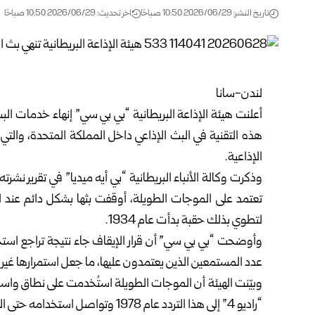
تاريخ النشر: 2026/06/29 10:50 صباحًا
اخر تحديث: 2026/06/29 10:50 صباحًا
لندن-سانا
أعلنت هيئة الإذاعة البريطانية “بي بي سي” إنهاء خدمات ال
هذه التقنية في البث الإذاعي داخل المملكة المتحدة، والت
الإذاعية.
تعتمد على الموجات الطويلة، أوقفت بثها بشكل دائم عند 
لتطوي بذلك حقبة بدأت عام 1934.
وأوضحت “بي بي سي” أن قرار الإيقاف جاء نتيجة تراجع استخد
عدد المستمعين الذين يعتمدون عليها، ما جعل استمرارها غير مب
وبيّنت الهيئة أن الموجات الطويلة استُخدمت على نطاق واسع خ
“راديو 4” إلى هذا التردد عام 1978 وتواصل استخدامه حتى القرار الأخير.