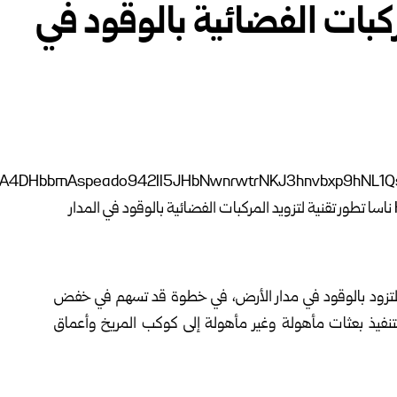
ركبات الفضائية بالوقود في
ة للتزود بالوقود في مدار الأرض، في خطوة قد تسهم في خفض
 لتنفيذ بعثات مأهولة وغير مأهولة إلى كوكب المريخ وأعماق
وذكرت الوكالة في بيان نشرته على موقعها الإلكتروني أول أمس، أن اختبارات أُجريت بالتعاون مع شركة “L3Harris