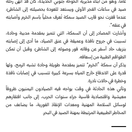
عاماً، ‏وهو من أبناء مديرية الخوخة جنوبي الحديدة، كان قد أنهى رحلة
صيد في ساعات ‏الفجر الأولى ويستعد للعودة بحصيلته إلى الشاطئ،
عندما قفزت نحو قارب الصيد ‏سمكة تُعرف محلياً باسم الخرم وأصابته
في عنقه”.‏
وأشارت المصادر إلى أن السمكة، التي تتميز بمقدمة مدببة وحادة،
تسببت في ‏جروح نافذة وعميقة في عنق الصياد، ما أدى إلى إصابته
بنزيف حاد أسفر عن ‏وفاته فور وصوله إلى الشاطئ، وقبل أن تمكن
الطواقم الطبية من إسعافه.‏
يذكر أن سمكة “الخرم” تتميز بمقدمة طويلة وحادة تشبه الرمح، ولها
قدرة على ‏الاندفاع خارج المياه بسرعة كبيرة تتسبب في إصابات نافذة
وخطرة في حالات ‏نادرة.‏
وتأتي هذه الحادثة في وقت يواجه فيه الصيادون اليمنيون ظروفاً
معيشية ‏واقتصادية قاسية جراء سنوات الحرب، إلى جانب افتقارهم
لوسائل السلامة المهنية ‏ومعدات الإنقاذ الفورية، ما يضاعف من
المخاطر الطبيعية المرتبطة بمهنة الصيد ‏في البحر.‏