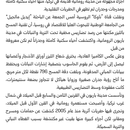
أجزاءً مجهولة من مدينة رومانية قديمة في تركيا، منها أحياء سكنية كاملة
ومدرجات وجدران لم تظهر في الحفريات التقليدية.
ونقلت قناة “ناوكا” الروسية أمس الجمعة عن الباحثة “إيديل مالجيل”
من الجامعة الوطنية للبحوث العليا للاقتصاد في روسيا، أن تقنية المسح
بالليزر مكنتها من رصد تضاريس مخفية تحت التربة والنباتات في مدينة
باريون الرومانية، واكتشفت أحياء سكنية كاملة وجدراناً لم تكن معروفة
من قبل.
وعلى عكس الكاميرا العادية، يخترق شعاع الليزر أوراق الأشجار وأغصانها
ليصل إلى الأرض، ثم يقوم الحاسوب بتصفية إشارات النباتات ويحتفظ
ببيانات المباني المدفونة، وبلغت دقة المسح 796 نقطة لكل متر مربع،
ما أتاح رؤية جدران صغيرة وزوايا هياكل لا تتجاوز بضعة سنتيمترات،
كانت مفقودة وسط التضاريس الطبيعية.
وتأسست مدينة باريون في القرنين الثامن والسابع قبل الميلاد في شمال
غرب تركيا، وأصبحت مستعمرة رومانية في القرن الأول قبل الميلاد،
وتجرى فيها حفريات أثرية منذ عام 2005 كشفت عن حمامات ومسرح
ومقابر، لكن أجزاء كبيرة منها بقيت غير مكتشفة بسبب الغطاء النباتي
والتربة السميكة.