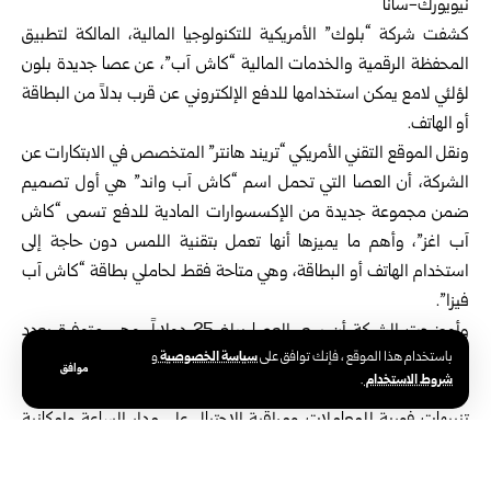
نيويورك-سانا
كشفت
شركة “بلوك” الأمريكية للتكنولوجيا المالية
، المالكة لتطبيق
المحفظة الرقمية والخدمات المالية “كاش آب”، عن عصا جديدة بلون
لؤلئي لامع يمكن استخدامها للدفع الإلكتروني عن قرب بدلاً من البطاقة
أو الهاتف.
ونقل الموقع التقني الأمريكي “تريند هانتر” المتخصص في الابتكارات عن
الشركة، أن العصا التي تحمل اسم “كاش آب واند” هي أول تصميم
ضمن مجموعة جديدة من الإكسسوارات المادية للدفع تسمى “كاش
آب اغز”، وأهم ما يميزها أنها تعمل بتقنية اللمس دون حاجة إلى
استخدام الهاتف أو البطاقة، وهي متاحة فقط لحاملي بطاقة “كاش آب
فيزا”.
وأوضحت الشركة أن سعر العصا يبلغ 25 دولاراً، وهي متوفرة بعدد
سياسة الخصوصية
باستخدام هذا الموقع ، فإنك توافق على
و
محدود للشراء داخل التطبيق لمن هم فوق 13 عاماً، وتعمل في أي مكان
موافق
شروط الاستخدام
.
تُقبل فيه بطاقات فيزا بنظام اللمس للدفع، وتتميز بميزات أمان تشمل
تنبيهات فورية للمعاملات ومراقبة الاحتيال على مدار الساعة وإمكانية
قفلها من داخل التطبيق، على أن يتم طرح المزيد من التصاميم
المحدودة خلال الأسابيع المقبلة.