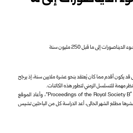
 يكون أقدم مما كان يُعتقد بنحو عشرة ملايين سنة، إذ يرجّح
ووفق ما نشرته مجلة “وقائع الجمعية الملكية البريطانية” “Proceedings of the Royal Society B”، وأعاد الموقع
ية والبحثية نشرها مطلع الشهر الحالي، أعد الدراسة كل من الباحثين تشيس
دوران براونستين (Chase Doran Brownstein) وكريستوفر ت. غريفين (Christopher T. Griffin)، وهما باحثان
متخصصان في علم الحفريات التطورية، ويعملان ضمن مؤسسات بحثية في جامعة ييل (Yale University) وجامعة