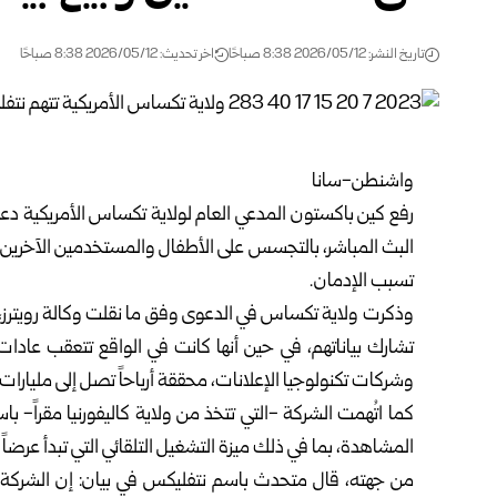
تاريخ النشر: 2026/05/12 8:38 صباحًا
اخر تحديث: 2026/05/12 8:38 صباحًا
واشنطن-سانا
رفع كين باكستون المدعي العام لولاية تكساس الأمريكية 
البث المباشر، بالتجسس على الأطفال والمستخدمين الآخرين
تسبب الإدمان.
وذكرت ولاية تكساس في الدعوى وفق ما نقلت وكالة رويترز،
تشارك بياناتهم، في حين أنها كانت في الواقع تتعقب عادات
وشركات تكنولوجيا الإعلانات، محققة أرباحاً تصل إلى مليارات ا
كما اتُهمت الشركة -التي تتخذ من ولاية كاليفورنيا مقراً- 
المشاهدة، بما في ذلك ميزة التشغيل التلقائي التي تبدأ عرضاً ج
من جهته، قال متحدث باسم نتفليكس في بيان: إن الشركة ت