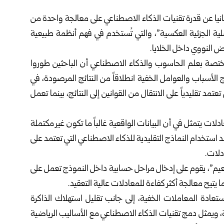
يا عن ‏قدرة تقنيات الذكاء الاصطناعي على معالجة واحدة من
لية الجزئية العكسية”، والتي ‏تُستخدم في فهم أنظمة طبيعية
النووي داخل الخلايا.‏
على منصة ‏arXiv‏ الأكاديمية، المختصة بعلم ‏الحاسوب والذكاء الاصطناعي أن الباحثين طوروا
 الأسباب والعوامل الخفية انطلاقاً ‏من النتائج المرصودة، في
مد تقليدياً على الانتقال من القوانين إلى النتائج، بينما ‏تعمل
ت ‏يتمثل في أن البيانات الواقعية غالباً ما تكون غير مكتملة
د استخدام النماذج ‏التقليدية للذكاء الاصطناعي التي تعتمد على
لات.‏
نعيم”، يقوم ‏على إدخال مراحل حسابية داخل النموذج تعمل على
يتيح معالجة أكثر كفاءة ‏للمعادلات عالية التعقيد.‏
ادة المعاملات ‏الخفية، إلى جانب تقليل استهلاك الذاكرة
، ويمثل دمج تقنيات الذكاء ‏الاصطناعي مع الأساليب الرياضية