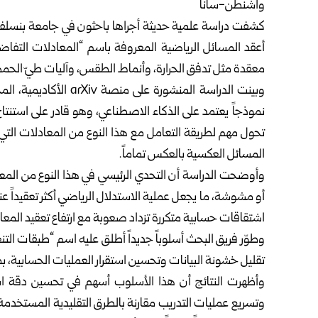
واشنطن-سانا‏
كشفت دراسة علمية حديثة أجراها باحثون في جامعة بنسلفان
أعقد المسائل ‏الرياضية المعروفة باسم “المعادلات التفاض
معقدة مثل تدفق الحرارة، وأنماط الطقس، ‏وآليات طيّ الحمض 
وبينت الدراسة المنشورة 
نموذجاً يعتمد على ‏الذكاء الاصطناعي، وهو قادر على استنتاج
تحول مهم لطريقة التعامل مع هذا النوع من ‏المعادلات التي تعت
المسائل العكسية بالعكس تماماً.‏
وأوضحت الدراسة أن التحدي الرئيسي في هذا النوع من المعادلا
أو مشوشة، ما ‏يجعل عملية الاستدلال الرياضي أكثر تعقيداً عن
اشتقاقات حسابية متكررة ‏تزداد صعوبة مع ارتفاع تعقيد المعاد
وطوّر فريق البحث أسلوباً جديداً أطلق عليه اسم “طبقات الت
تقليل خشونة ‏البيانات وتحسين استقرار العمليات الحسابية، بما 
وأظهرت النتائج أن هذا الأسلوب أسهم في تحسين دقة استع
وتسريع عمليات التدريب مقارنة ‏بالطرق التقليدية المستخدمة