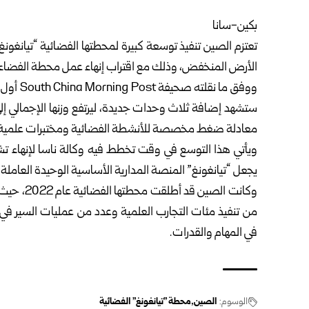
بكين-سانا
تعتزم الصين تنفيذ توسعة كبيرة لمحطتها الفضائية “تيانغون
الأرض المنخفض، وذلك مع اقتراب إنهاء عمل محطة الفضاء ا
ووفق ما 
معادلة ضغط مخصصة للأنشطة الفضائية ومختبرات علمية 
ويأتي هذا التوسع في وقت تخطط فيه وكالة ناسا لإنهاء تش
يجعل “تيانغونغ” المنصة المدارية الأساسية الوحيدة العاملة ف
وكانت الصي
من تنفيذ مئات التجارب العلمية وعدد من عمليات السير في 
في المهام والقدرات.
الوسوم:
الصين
محطة "تيانغونغ" الفضائية