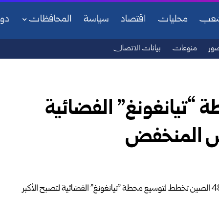
شعب
محليات
اقتصاد
سياسة
المحافظات
دو
ور
منوعات
بيانات الاتصال
“تيانغونغ” الفضائية
أرض المنخفض