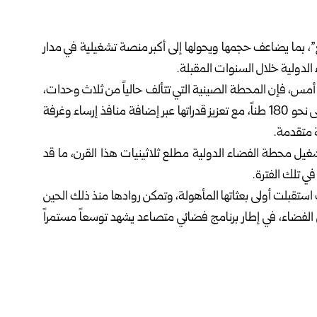
غ”، بما يضاعف حجمها ويحولها إلى أكبر منصة تشغيلية في مدار
لدولية خلال السنوات المقبلة.
نقلته صحيفة South China Morning Post أول أمس، فإن المحطة الصينية التي تتألف حالياً من ثلاث وحدات،
ستشهد إضافة ثلاث وحدات جديدة، ليرتفع وزنها الإجمالي إلى نحو 180 طناً، مع تعزيز قدراتها عبر إضافة منافذ إرساء وغرفة
متقدمة.
غيل محطة الفضاء الدولية مطلع ثلاثينيات هذا القرن، ما قد
ي تلك الفترة.
ن قد أطلقت محطتها الفضائية عام 2022، حيث استقبلت أولى بعثاتها المأهولة، وتمكن روادها منذ ذلك الحين
الفضاء، في إطار برنامج فضائي متصاعد يشهد توسعاً مستمراً