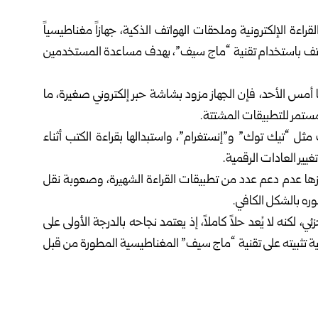
ة الإلكترونية وملحقات الهواتف الذكية، جهازاً مغناطيسياً
هاتف باستخدام تقنية “ماج سيف”، بهدف مساعدة المستخدمين
لمتخصص بالتكنولوجيا أمس الأحد، فإن الجهاز مزود بشاشة حبر إلكتروني صغيرة، ما
مستمر للتطبيقات المشتتة.
ل “تيك توك” و”إنستغرام”، واستبدالها بقراءة الكتب أثناء
غيير العادات الرقمية.
برزها عدم دعم عدد من تطبيقات القراءة الشهيرة، وصعوبة نقل
ره بالشكل الكافي.
لكنه لا يُعد حلاً كاملاً، إذ يعتمد نجاحه بالدرجة الأولى على
لية تثبيته على تقنية “ماج سيف” المغناطيسية المطورة من قبل