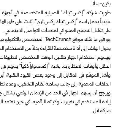
بكين-سانا
طورت شركة “إكس تينك” الصينية المتخصصة في أجهزة القراء
جديداً يحمل اسم “إكس تينك إكس ثري”، يُثبت على ظهر ال
على تقليل التصفح العشوائي لمنصات التواصل الاجتماعي.
ووفق ما نقله موقع TechCrunch ا
يحول الهاتف إلى أداة مخصصة للقراءة بدلاً من الاستخدام ال
ويسهم استخدام الجهاز بتقليل الوقت المخصص لتطبيقات مث
التنقل وأوقات الانتظار، بما يشبه “إكسسواراً ذكياً” يسهم في ت
وأشار الموقع في المقابل إلى وجود بعض القيود التقنية، أ
الملفات المحمية، إلى جانب بساطة نظام التشغيل، وعدم تطو
ويرجح أن يسهم الجهاز في الحد من الإدمان الرقمي بشكل جزئي، 
إرادة المستخدم في تغيير سلوكياته الرقمية، في حين تعتمد آ
شركة آبل.