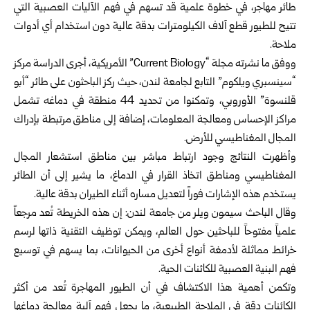
طائر مهاجر، في خطوة علمية قد تسهم في فهم الآليات العصبية التي
تتيح للطيور قطع آلاف الكيلومترات بدقة عالية دون استخدام أي أدوات
ملاحة.
ووفق ما نشرته مجلة “Current Biology” الأمريكية، أجرى الدراسة مركز
“سينسبري ويلكوم” التابع لجامعة لندن، حيث ركز الباحثون على طائر “أبو
قلنسوة” الأوروبي، وتمكنوا من تحديد 44 منطقة في دماغه تشمل
مراكز الإحساس ومعالجة المعلومات، إضافة إلى مناطق مرتبطة بإدراك
المجال المغناطيسي للأرض.
وأظهرت النتائج وجود ارتباط مباشر بين مناطق استشعار المجال
المغناطيسي ومناطق اتخاذ القرار في الدماغ، ما يشير إلى أن الطائر
يستخدم هذه الإشارات فوراً لتعديل مساره أثناء الطيران بدقة عالية.
وقال الباحث سيمون ويلر من جامعة لندن: إن هذه الخريطة تُعد مرجعاً
علمياً مفتوحاً للباحثين حول العالم، ويمكن توظيف التقنية ذاتها لرسم
خرائط مماثلة لأدمغة أنواع أخرى من الحيوانات، بما يسهم في توسيع
فهم البنية العصبية للكائنات الحية.
وتكمن أهمية هذا الاكتشاف في أن الطيور المهاجرة تُعد من أكثر
الكائنات دقة في الملاحة الطبيعية، ما يجعل فهم آلية معالجة دماغها