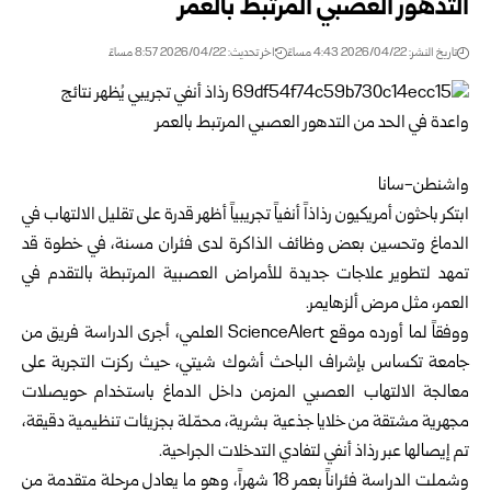
التدهور العصبي المرتبط بالعمر
تاريخ النشر: 2026/04/22 4:43 مساءً
اخر تحديث: 2026/04/22 8:57 مساءً
واشنطن-سانا
ابتكر باحثون أمريكيون رذاذاً أنفياً تجريبياً أظهر قدرة على تقليل الالتهاب في
الدماغ وتحسين بعض وظائف الذاكرة لدى فئران مسنة، في خطوة قد
تمهد لتطوير علاجات جديدة للأمراض العصبية المرتبطة بالتقدم في
العمر، مثل مرض ألزهايمر.
ووفقاً لما أورده موقع ScienceAlert العلمي، أجرى الدراسة فريق من
جامعة تكساس بإشراف الباحث أشوك شيتي، حيث ركزت التجربة على
معالجة الالتهاب العصبي المزمن داخل الدماغ باستخدام حويصلات
مجهرية مشتقة من خلايا جذعية بشرية، محمّلة بجزيئات تنظيمية دقيقة،
تم إيصالها عبر رذاذ أنفي لتفادي التدخلات الجراحية.
وشملت الدراسة فئراناً بعمر 18 شهراً، وهو ما يعادل مرحلة متقدمة من