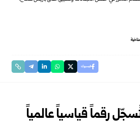
ناخية
فيسبوك
ّل رقماً قياسياً عالمياً