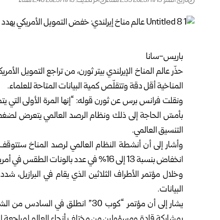
تاريخ النشر: 2025/11/19 2:39 مساءً
اخر تحديث: 2025/11/19 2:48 مساءً
باريس-سانا
حذّر عالم المناخ الإيرلندي بيتر ثورن، من تراجع التمويل ال
المناخية أقل دقة وتتقلّص كمية البيانات المتاحة للعلماء.
ونقلت فرانس برس عن ثورن قوله: “إنها المرة الأولى التي 
بأمسّ الحاجة إلى ذلك ونظام الرصد العالمي يتعرض لضغط 
التنسيق العالمي.
انخفاض بنسبة 13 إلى 16% في عدد بالونات الطقس في أمريكا، بسبب تقليص عدد الموظفين المسؤولين عن إطلاقها.
وخلال مؤتمر الأطراف الثلاثين الذي يقام في البرازيل، ش
البيانات.
يشار إلى أن مؤتمر “كوب 30” انطلق في 
بمشاركة قادة ومسؤولين من مختلف أنحاء العالم لمراجعة ال