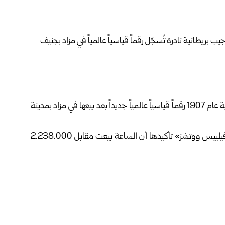
حقّقت ساعة جيب نادرة صُنعت في مدينة كوفنتري البريطانية عام 1907 رقماً قياسياً عالمياً جديداً بعد بيعها في مزاد بمدينة
ونقلت هيئة الإذاعة البريطانية بي بي سي عن دار مزادات «فيليبس ووتشز» تأكيدها أن الساعة بيعت مقابل 2.238.000
الساعات الكلاسيكية تعقيداً، لاحتوائها على أطوار القمر ومنبّه
كنولوجية لصناعة الساعات الإنكليزية في مطلع القرن العشرين.
وذكرت المتحدثة باسم دار فيليبس أن المزاد الذي استمر يومين استقطب 1885 مشاركاً من 72 دولة، وحضره مئات الهواة
ئعين والمشترين.