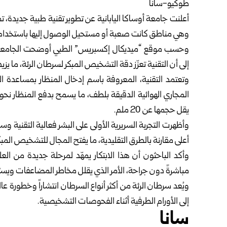
طوكيو-سانا
أعلنت جامعة أوساكا اليابانية عن تطوير تقنية طبية جديدة، تم
وهي مناطق كانت صعبة أو مستحيل الوصول إليها باستخدام ال
إلى أن التقنية تعزّز دقة التشخيص المبكر لسرطان الرئة، ما يز
المجاري الهوائية الدقيقة بلطف، ما يسمح بدفع المنظار نحو 
يقل حجمها عن 20 ملم.
وأظهرت التجربة السريرية الأولى على البشر فعالية التقنية و
أعلى مقارنة بالطرق التقليدية، ما يفتح المجال للتشخيص المبكر
وأكد الباحثون أن هذا الابتكار يمهّد لمرحلة جديدة من الع
مباشرةً دون جراحة، الأمر الذي يقلل مخاطر المضاعفات ويسرّ
ويُعد سرطان الرئة من أكثر أنواع السرطان انتشاراً وخطورة ع
إلى الأورام الطرفية أثناء الفحوصات التشخيصية.
سانا