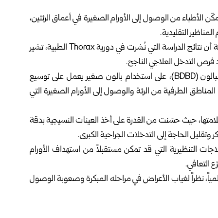
كّن الأطباء من الوصول إلى الأورام الصغيرة في أعماق الرئتين،
مناظير التقليدية.
وحسب موقع “ميديكال إكسبريس” الطبي أوضحت الجامعة أن نتائج الدراسة التي نُشرت في دورية Thorax الطبية، تشير
يد فرص التدخل العلاجي الناجح.
وتعتمد التقنية، المعروفة باسم إدخال المنظار بمساعدة البالون (BDBD)، على استخدام بالون صغير يعمل على توسيع
المناطق الطرفية من الرئة والوصول إلى الأورام الصغيرة التي
سلامتها، حيث حسّنت من القدرة على أخذ العينات النسيجية بدقة
 وتقليل الحاجة إلى التدخلات الجراحية الكبرى.
لاجات التنظيرية التي قد تمكن مستقبلاً من استهداف الأورام
ع التعافي.
المياً، نظراً لغياب الأعراض في مراحله المبكرة وصعوبة الوصول