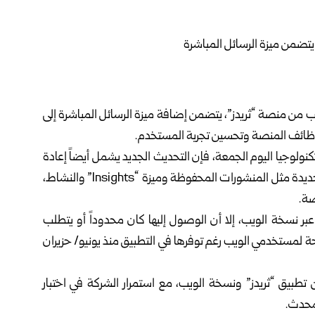
ب من منصة “ثريدز”، يتضمن إضافة ميزة الرسائل المباشرة إلى
 وظائف المنصة وتحسين تجربة المستخدم.
E المتخصص في أخبار التكنولوجيا اليوم الجمعة، فإن التحديث الجديد يشمل أيضاً إعادة
تصميم الشريط الجانبي في واجهة الويب، ليضم اختصارات جديدة مثل المنشورات المحفوظة وميزة “Insights” والنشاط،
صة.
 عبر نسخة الويب، إلا أن الوصول إليها كان محدوداً أو يتطلب
ة لمستخدمي الويب رغم توفرها في التطبيق منذ يونيو/ حزيران
ن تطبيق “ثريدز” ونسخة الويب، مع استمرار الشركة في اختبار
محدث.