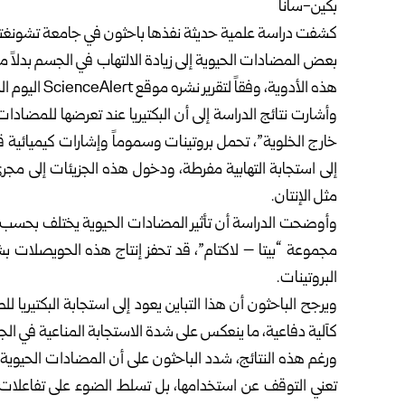
بكين-سانا
بعض المضادات الحيوية إلى زيادة الالتهاب في الجسم بدلاً من 
هذه الأدوية، وفقاً لتقرير نشره موقع ScienceAlert اليوم الجمعة.
وأشارت نتائج الدراسة إلى أن البكتيريا عند تعرضها للمضا
خارج الخلوية”، تحمل بروتينات وسموماً وإشارات كيميائية ق
إلى استجابة التهابية مفرطة، ودخول هذه الجزيئات إلى مجر
مثل الإنتان.
وأوضحت الدراسة أن تأثير المضادات الحيوية يختلف بحسب الن
مجموعة “بيتا – لاكتام”، قد تحفز إنتاج هذه الحويصلات 
البروتينات.
ويرجح الباحثون أن هذا التباين يعود إلى استجابة البكتيريا لل
كآلية دفاعية، ما ينعكس على شدة الاستجابة المناعية في ال
ورغم هذه النتائج، شدد الباحثون على أن المضادات الحيوية ل
تعني التوقف عن استخدامها، بل تسلط الضوء على تفاعلات 