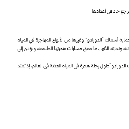
ة أسماك “الدورادو” وغيرها من الأنواع المهاجرة في المياه
ة وتجزئة الأنهار، ما يعيق مسارات هجرتها الطبيعية ويؤدي إلى
ميس، تقطع أسماك الدورادو أطول رحلة هجرة في المياه العذبة في العالم، إذ تمتد
 الأمازون وروافده، قبل أن تعود إلى مناطق التكاثر في المرتفعات، في دورة
ة.
ية الأمم المتحدة لحفظ الأنواع المهاجرة، تنسيقاً بين ست دول
 البيئية التي تعتمد عليها هذه الأسماك، إلى جانب الحفاظ على
لسكان في منطقة الأمازون.
لأمازون لحماية التنوع البيولوجي في الأنهار العذبة، وخاصة