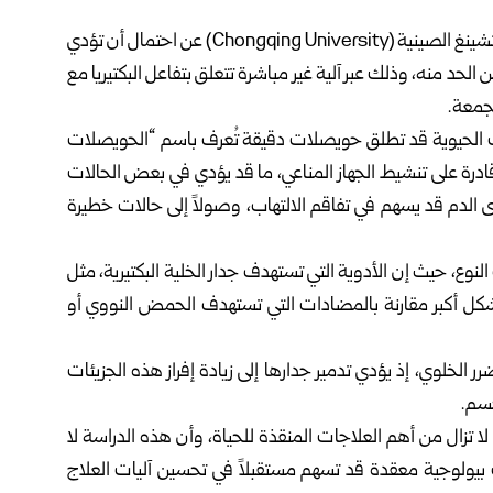
كشفت دراسة علمية حديثة نفذها باحثون في جامعة تشونغتشينغ الصينية (Chongqing University) عن احتمال أن تؤدي
الحد منه، وذلك عبر آلية غير مباشرة تتعلق بتفاعل البكتيريا مع
دات الحيوية قد تطلق حويصلات دقيقة تُعرف باسم “الحويصلات
ادرة على تنشيط الجهاز المناعي، ما قد يؤدي في بعض الحالات
ى الدم قد يسهم في تفاقم الالتهاب، وصولاً إلى حالات خطيرة
وع، حيث إن الأدوية التي تستهدف جدار الخلية البكتيرية، مثل
بشكل أكبر مقارنة بالمضادات التي تستهدف الحمض النووي أو
ضرر الخلوي، إذ يؤدي تدمير جدارها إلى زيادة إفراز هذه الجزيئات
جسم.
ا تزال من أهم العلاجات المنقذة للحياة، وأن هذه الدراسة لا
بيولوجية معقدة قد تسهم مستقبلاً في تحسين آليات العلاج