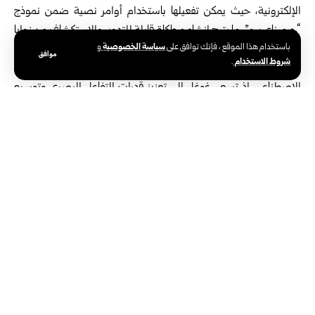
الإلكترونية، حيث يمكن تفعيلها باستخدام أوامر نصية ضمن نموذج
“جيميناي برو”، ما يتيح إنشاء محاكاة قابلة للتدوير والاستكشاف من زوايا
سياسة الخصوصية
باستخدام هذا الموقع ، فإنك توافق على
و
متعددة.
موافق
شروط الاستخدام
.
ويأتي هذا التحديث في إطار المنافسة المتسارعة في مجال الذكاء
الاصطناعي، إذ تسعى غوغل إلى تعزيز قدرات التفاعل البصري وتوسيع
استخدامات أدواتها في المجالات العلمية والإبداعية.
الوسوم:
جيميناي
غوغل