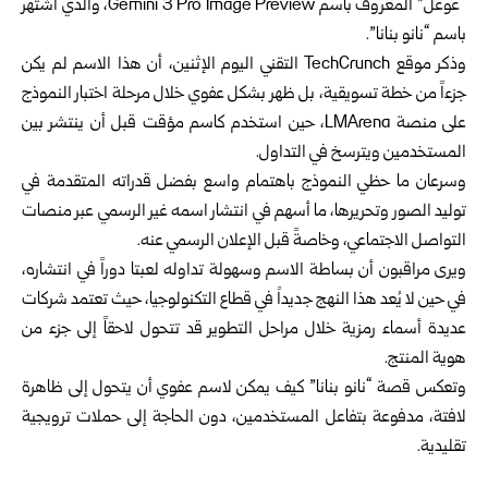
“غوغل” المعروف باسم Gemini 3 Pro Image Preview، والذي اشتهر
باسم “نانو بنانا”.
وذكر موقع TechCrunch التقني اليوم الإثنين، أن هذا الاسم لم يكن
جزءاً من خطة تسويقية، بل ظهر بشكل عفوي خلال مرحلة اختبار النموذج
على منصة LMArena، حين استخدم كاسم مؤقت قبل أن ينتشر بين
المستخدمين ويترسخ في التداول.
وسرعان ما حظي النموذج باهتمام واسع بفضل قدراته المتقدمة في
توليد الصور وتحريرها، ما أسهم في انتشار اسمه غير الرسمي عبر منصات
التواصل الاجتماعي، وخاصةً قبل الإعلان الرسمي عنه.
ويرى مراقبون أن بساطة الاسم وسهولة تداوله لعبتا دوراً في انتشاره،
في حين لا يُعد هذا النهج جديداً في قطاع التكنولوجيا، حيث تعتمد شركات
عديدة أسماء رمزية خلال مراحل التطوير قد تتحول لاحقاً إلى جزء من
هوية المنتج.
وتعكس قصة “نانو بنانا” كيف يمكن لاسم عفوي أن يتحول إلى ظاهرة
لافتة، مدفوعة بتفاعل المستخدمين، دون الحاجة إلى حملات ترويجية
تقليدية.