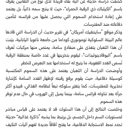
كشفت دراسة حديثة عن آلية بقاء فريدة لدى نوع من الثعابين يُعرف
باسم “الكيلباك ذي الرقبة الحمراء”، حيث لا ينتج سمه ذاتياً، بل يعتمد
على إعادة استخدام السموم التي يحصل عليها من فرائسه لتأمين
دفاعاته ضد المفترسات.
وذكر موقع “ساينتفيك أمريكان” في تقرير حديث أن الدراسة التي قادها
عالم البيئة السلوكية تومونوري كوداما من جامعة ناغويا اليابانية، بيّنت
أن هذا الثعبان يتغذى على ضفادع سامة، يمتص منها مركبات تُعرف
باسم “البوفادينوليدات”، ليقوم بتخزينها في غدد خاصة بمنطقة الرقبة
تُسمى الغدد القفوية، ما يتيح له استخدامها عند التعرض للخطر.
وأوضحت الدراسة أن الثعبان يعتمد على هذه السموم المكتسبة
كوسيلة دفاعية، حيث يقوم برفع رقبته لإظهار الغدد السامة كإشارة
تحذيرية للمفترسات، كما يتغيّر سلوكه تبعاً لنظامه الغذائي، فيبدو أكثر
جرأة بعد تناوله فرائس سامة، بينما يميل إلى الهروب في حال عدم توفر
هذه السموم.
وخلصت النتائج إلى أن هذا السلوك قد لا يعتمد على قياس مباشر
لمستويات السم داخل الجسم، بل يرتبط بما يشبه “ذاكرة غذائية” حديثة
تحدد نمط الاستجابة الدفاعية، ما يفتح آفاقاً جديدة لفهم آليات التكيف