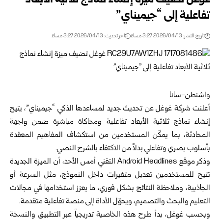
غوغل تضيف ميزة إنشاء نماذج ثلاثية الأبعاد
تفاعلية إلى “جيميناي”
تاريخ النشر: 2026/04/13 3:27 مساءً
اخر تحديث: 2026/04/13 3:27 مساءً
واشنطن-سانا
أعلنت شركة غوغل عن تحديث جديد لمساعدها الذكي “جيميناي”، يتيح
إنشاء نماذج ثلاثية الأبعاد تفاعلية ومحاكاة مباشرة ضمن واجهة
المحادثة، بما يمكّن المستخدمين من استكشاف المفاهيم المعقدة
بأسلوب بصري وتفاعلي بدلاً من الاكتفاء بالشرح النصي.
وذكر موقع Android Headlines التقني أمس الأحد، أن الميزة الجديدة
تتيح للمستخدمين تعديل متغيرات داخل النموذج، مثل السرعة أو
الجاذبية، وملاحظة النتائج بشكل فوري، ما يعزز استخدامها في مجالات
التعليم والبحث والتصميم، ويحوّل الأداة إلى منصة تفاعلية متقدمة.
وبحسب غوغل، بدأ طرح هذه الخاصية تدريجياً عبر التطبيق والنسخة