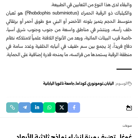
والبقاء لدى هذا النوع من الثعابين في الطبيعة.
والكيلباك ذو الرقبة الحمراء (Rhabdophis subminiatus) هو ثعبان
متوسط الحجم يتميز بلونه الأخضر أو البني مع طوق أحمر أو برتقالي
خلف رأسه، وينتشر في مناطق واسعة من جنوب وجنوب شرق آسيا،
خاصة قرب البيئات المائية، ويعد من الأنواع اللافتة علمياً لامتلاكه نظام
دفاع فريداً، إذ يجمع بين سم خفيف في أنيابه الخلفية وغدد سامة في
منطقة الرقبة يستمدها من فرائسه، ما يمنحه قدرة إضافية على الحماية.
الوسوم:
اليابان
تومونوري كوداما
جامعة ناغويا اليابانية
منوعات