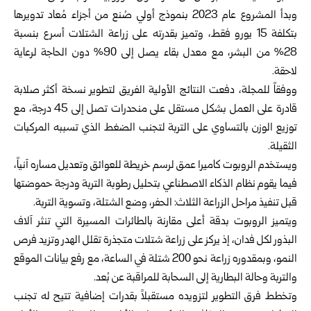
وبدأ المشروع عام 2023 بنموذج أولي صُنع من أجزاء مُعاد تدويرها
بتكلفة 15 يورو فقط، وتميز بقدرته على زراعة الشتلات أسرع بنسبة
28% من البشر، مع معدل بقاء يصل إلى 90% دون الحاجة لرعاية
لاحقة.
ووفقاً للمجلة، دفعت النتائج الأولية الفريق لتطوير نسخة أكثر صلابة
قادرة على العمل بشكل مستقل على منحدرات تصل إلى 45 درجة، مع
توزيع الوزن بالتساوي على التربة لتجنب الضغط الذي تسببه المركبات
الثقيلة.
ويستخدم الروبوت كاميرا عمق لرسم خريطة للعوائق وتعديل مساره آنياً،
فيما يقوم نظام الذكاء الاصطناعي بتحليل رطوبة التربة ودرجة حموضتها
قبل تنفيذ مراحل الزراعة الثلاث: الحفر، وضع الشتلة، وتسوية التربة.
ويتميز الروبوت بدقة أعلى مقارنة بالطائرات المسيرة التي تنثر آلاف
البذور لكل فدان، إذ يركز على زراعة شتلات متجذرة تقلل الهدر وتزيد فرص
النمو، وبمقدوره زراعة نحو 200 شتلة في الساعة، مع رفع بيانات الموقع
والتربة وحالة البطارية إلى السحابة للمراقبة عن بُعد.
وتخطط فرق التطوير لتزويده مستقبلاً بقدرات إضافية تتيح له تجنب