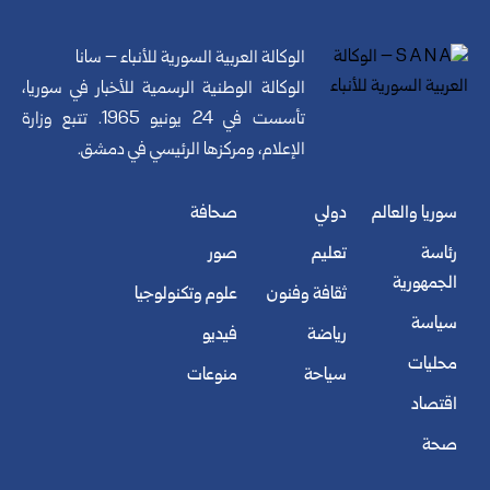
الوكالة العربية السورية للأنباء – سانا
الوكالة الوطنية الرسمية للأخبار في سوريا،
تأسست في 24 يونيو 1965. تتبع وزارة
الإعلام، ومركزها الرئيسي في دمشق.
سوريا والعالم
دولي
صحافة
رئاسة
تعليم
صور
الجمهورية
ثقافة وفنون
علوم وتكنولوجيا
سياسة
رياضة
فيديو
محليات
سياحة
منوعات
اقتصاد
صحة