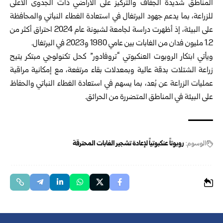
المناطق شديدة الجفاف والتركيز على الأراضي ذات الجدوى الأعلى
للزراعة، بما يدعم جهود البرتغال في استعادة الغطاء النباتي والمحافظة
على البيئة، إذ أظهرت دراسة لجامعة لشبونة عام 2024 احتراق أكثر من
1.2 مليون فدان من الغابات بين عامي 1980 و2023 في البرتغال.
ويأتي ابتكار الروبوت العنكبوتي “تروفادور” كحل تكنولوجي مبتكر يتيح
زراعة الشتلات بدقة عالية وبمعدلات بقاء مرتفعة، مع إمكانية مراقبة
عمليات الزراعة عن بُعد، بما يسهم في استعادة الغطاء النباتي والحفاظ
على البيئة في المناطق المتضررة من الحرائق.
الوسوم:
روبوتاً عنكبوتياً لإعادة تشجير الغابات المحترقة