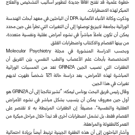
خطوة علمية قد تفتح آفاقاً جديدة لتطوير أساليب التشخيص والعلاج
المبكر لهذه الاضطرابات.
وذكرت وكالة الأنباء الألمانية DPA أن الباحثين في معهد أبحاث الهندسة
الوراثية بجامعة لايبزيغ توصلوا إلى أن التغيرات التي تطرأ على جين محدد
يمكن أن تكون عاملاً مباشراً في نشوء أمراض عقلية ونفسية متعددة،
من بينها الفصام والاكتئاب واضطرابات القلق.
وبحسب الدراسة المنشورة في مجلة Molecular Psychiatry
المتخصصة بأبحاث علم الأعصاب والطب النفسي، بيّن الفريق أن
الطفرات التي تصيب الجين GRIN2A تعد من المسببات الوراثية
المباشرة لهذه الأمراض، بعد دراسة حالة 121 شخصاً ظهرت لديهم
تغيرات في هذا الجين.
وقال رئيس فريق البحث يوناس ليمكه: “تشير نتائجنا إلى أن GRIN2A هو
أول جين معروف يمكن أن يتسبب بشكل مباشر في نشوء الأمراض
العقلية والنفسية”، مضيفاً: إن الطفرات المرتبطة به لا تقتصر على
الفصام فقط، بل تشمل اضطرابات أخرى قد تبدأ خلال مراحل مبكرة من
العمر كالطفولة والمراهقة.
وأشار الباحثون إلى أن هذه الطفرة الجينية ترتبط أيضاً بزيادة احتمالية