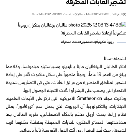
تشجير الغابات المحترقة
تاريخ النشر: 2025/12/03 1:49 مساءً
اخر تحديث: 2025/12/03 1:49 مساءً
روبوتاً عنكبوتياً لإعادة تشجير الغابات المحترقة
لشبونة-سانا
ابتكر الطالبان البرتغاليان مارتا برناردينو وسيباستياو ميندونسا، وكلاهما
يبلغ من العمر 19 عاماً، روبوتاً متطوراً على شكل عنكبوت قادر على إعادة
تشجير المناطق المتضررة من حرائق الغابات، حتى في التضاريس شديدة
الانحدار التي يصعب على البشر أو الآلات الثقيلة الوصول إليها.
وذكرت مجلة Smithsonian الأمريكية التي تركّز على الأبحاث العلمية،
الابتكارات، والتكنولوجيا، أن الروبوت الذي يحمل اسم “تروفادور”، يمثل
نظام زراعة بست أرجل مدعّم بالذكاء الاصطناعي، طوره الطالبان بعد
مشاهدتهما الخسائر المتكررة للغابات المحيطة بمنطقة سكنهما قرب
لشبونة، حيث تُعد البرتغال من أكثر الدول الأوروبية تأثراً بالحرائق.