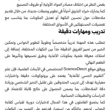
بغض النظر عن اختلاف مصادر المواد الأولية أو ظروف التصنيع.
كما يشارك خبراء التذوق أحياناً في تطوير وصفات جديدة، من خلال تقديم
ملاحظات حول تحسين النكهة أو تعديل المكونات بما يتناسب مع
تفضيلات المستهلكين في الأسواق المختلفة.
تدريب ومهارات دقيقة
تتطلب هذه المهنة تدريباً متخصصاً وطويلاً لتطوير الحواس وتمكين
الخبير من تمييز الفروق الدقيقة جداً بين النكهات المختلفة، إضافة إلى
امتلاك معرفة علمية بمكونات الأغذية وطرق تصنيعها وتأثيرها على
الطعم النهائي.
ووفق موقع ScienceDirect المتخصص في الأبحاث العلمية، فإن علم
“التقييم الحسي للأغذية” يعتمد على بروتوكولات دقيقة واختبارات
معيارية تهدف إلى تدريب المتذوقين على تقليل التحيز الشخصي وزيادة
دقة الملاحظات، بما يضمن الحصول على نتائج قابلة للاعتماد في
الدراسات والتطبيقات الصناعية.
كما يخضع العاملون في هذا المجال لاختبارات دورية لقياس كفاءة
الحواس لديهم، والتأكد من استمرار قدرتهم على التمييز بين النكهات