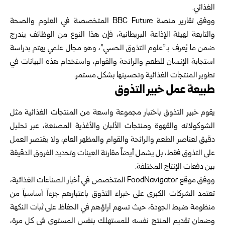
الغذائي.
ووفق تقارير منصة BBC Future المتخصصة في العلوم والصحة
والتابعة لهيئة الإذاعة البريطانية، فإن هذا النوع من الوظائف يندرج
ضمن ما يُعرف بـ”علوم التذوق الحسي”، وهو مجال علمي يهتم بدراسة
استجابة الإنسان للطعم والرائحة والقوام، واستخدام هذه البيانات في
تطوير المنتجات الغذائية وتحسينها بشكل مستمر.
طبيعة عمل خبير التذوق
يقوم خبير التذوق باختبار مجموعة واسعة من المنتجات الغذائية مثل
الشوكولاته والقهوة ومنتجات الألبان والأغذية المصنعة، عبر تحليل
دقيق لعناصر الطعم والرائحة والقوام والمظهر العام، ولا يقتصر العمل
على التذوق فقط، بل يشمل أيضاً مقارنة العينات وتحديد الفروق الدقيقة
بين دفعات الإنتاج المختلفة.
ووفق موقع FoodNavigator المتخصص في أخبار الصناعات الغذائية،
تعتمد الشركات الكبرى على خبراء التذوق باعتبارهم جزءاً أساسياً من
منظومة ضبط الجودة، حيث تسهم آراؤهم في الحفاظ على ثبات النكهة
وضمان تقديم المنتج نفسه للمستهلك بنفس المستوى في كل مرة،