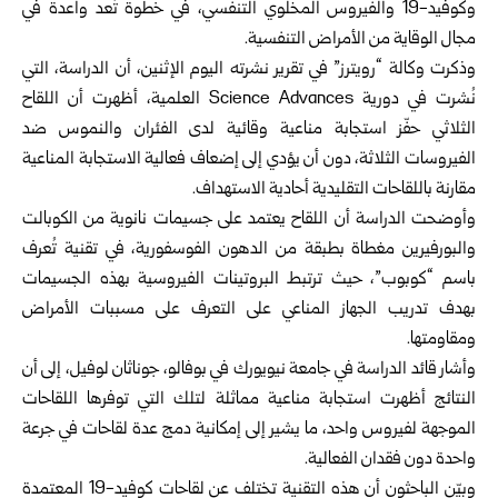
وكوفيد-19 والفيروس المخلوي التنفسي، في خطوة تُعد واعدة في
مجال الوقاية من الأمراض التنفسية.
وذكرت وكالة “رويترز” في تقرير نشرته اليوم الإثنين، أن الدراسة، التي
نُشرت في دورية Science Advances العلمية، أظهرت أن اللقاح
الثلاثي حفّز استجابة مناعية وقائية لدى الفئران والنموس ضد
الفيروسات الثلاثة، دون أن يؤدي إلى إضعاف فعالية الاستجابة المناعية
مقارنة باللقاحات التقليدية أحادية الاستهداف.
وأوضحت الدراسة أن اللقاح يعتمد على جسيمات نانوية من الكوبالت
والبورفيرين مغطاة بطبقة من الدهون الفوسفورية، في تقنية تُعرف
باسم “كوبوب”، حيث ترتبط البروتينات الفيروسية بهذه الجسيمات
بهدف تدريب الجهاز المناعي على التعرف على مسببات الأمراض
ومقاومتها.
وأشار قائد الدراسة في جامعة نيويورك في بوفالو، جوناثان لوفيل، إلى أن
النتائج أظهرت استجابة مناعية مماثلة لتلك التي توفرها اللقاحات
الموجهة لفيروس واحد، ما يشير إلى إمكانية دمج عدة لقاحات في جرعة
واحدة دون فقدان الفعالية.
وبيّن الباحثون أن هذه التقنية تختلف عن لقاحات كوفيد-19 المعتمدة