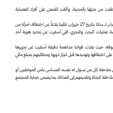
ُطفت من منزلها بالمدينة، وألقت القبض على أفراد العصابة
وقال قائد الأمن الداخلي في حمص العميد باسم محمد شعبان لـ سانا: بتاريخ 27 حزيران، تلقّينا بلاغاً عن اختطاف امرأة من
تصة عمليات البحث والتحري، التي أسفرت عن تحديد هوية أحد
وفة، حيث نفذت قواتنا مداهمة دقيقة أسفرت عن تحريرها
على اختطافها وتهديدها قبل ابتزاز ذويها ومطالبتهم بمبلغ مالي
ملاحقة كل من تسوّل له نفسه المساس بأمن المواطنين أو
ملاحقة الجناة وتقديمهم إلى العدالة، بما يضمن حماية المجتمع