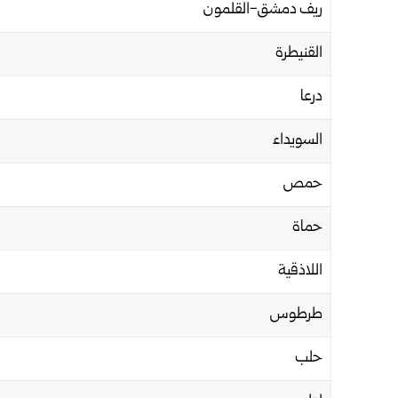
ريف دمشق-القلمون
القنيطرة
درعا
السويداء
حمص
حماة
اللاذقية
طرطوس
حلب