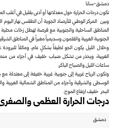
دمشق-سانا
تكون درجات الحرارة حول معدلاتها أو أدنى بقليل في أغلب المن
وبين
المركز الوطني للأرصاد الجوية
أن الطقس نهار اليوم الثل
المناطق الساحلية ‏والجنوبية مع فرصة لهطل زخات محلية 
الجنوبية الغربية والقلمون وسديمياً مغبراً في ‏المناطق الشرقية و
وخلال الليل يكون الجو لطيفاً بشكلٍ عام، ومائلاً للبرودة
الغربية، ويحذر من تشكل ‏ضباب خفيف في أجزاء من منطقة
ساعات الليل والصباح الباكر‎.‎
الوسطى والشرقية وأجزاء ‏من المناطق الشمالية الغربية والجن
البحر خفيف ارتفاع الموج‎.‎
درجات الحرارة العظمى والصغرى ف
دمشق