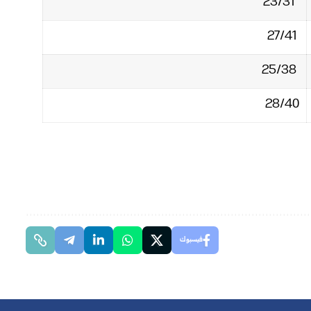
23/31‏
27/41‏
25/38‏
28/40‏
فيسبوك