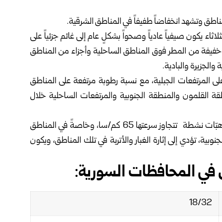
اطق وتشهد ‏انخفاضاً طفيفاً في المناطق الشرقية.‏
اثاء يكون ‏صيفياً عادياً وصحواً بشكلٍ عام إلى غائم جزئياً على
خفيفة من المطر فوق المناطق ‏الساحلية وأجزاء من المناطق
الجزيرة والبادية‎.‎
 على المرتفعات ‏الجبلية، مع نسبة رطوبة مرتفعة على المناطق
 القلمون والمنطقة الجنوبية والمرتفعات ‏الساحلية خلال
وتكون الرياح غربية إلى جنوبية غربية خفيفة إلى معتدلة مع هبّات نشطة ‏تتجاوز سرعتها 65 كم/سا، وخاصةً في المناطق
وبية، تؤدي إلى إثارة الغبار والأتربة في ‏تلك المناطق، ويكون
ي المحافظات السورية‎:‎
18/32‏