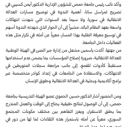
وأكد نائب رئيس جامعة حمص للشؤون الإدارية الدكتور أيمن كسيبي في
تصريح لمراسل سانا، أهمية الندوة في توضيح مسارات العدالة
الانتقالية في سوريا، ولا سيما بعد السنوات التي شهدت انتهاكات
واسعة بعهد النظام البائد، مشيراً إلى أن الحوار الذي شهدته الندوة أسهم
في توسيع معرفة الطلبة بهذا المسار، معرباً عن أمله في تكرار مثل هذه
الفعاليات داخل الجامعة.
من جهتها، أكدت ياسمين مشعل من إدارة جبر الضرر في الهيئة الوطنية
للعدالة الانتقالية، ضرورة إصلاح المؤسسات بما يضمن عدم استخدامها
مستقبلاً كأدوات للقمع، إلى جانب مراجعة سجلات المتورطين في
الانتهاكات، والاستفادة من الجامعات في إعداد كوادر متخصصة عبر
برامج أكاديمية وبحثية في العدالة الانتقالية وحقوق الإنسان.
ومن الحضور أشار الدكتور حسين الحموي عضو الهيئة التدريسية بجامعة
حمص، إلى أن الوصول لنتائج حقيقية يحتاج إلى الوقت والعمل المتدرج
بما يحقق الاستقرار، ويعزز التفاهم بين مختلف مكونات المجتمع
السوري، معرباً عن أمله باستمرار هذه اللقاءات لما لها من دور في