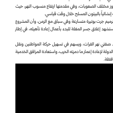
جاوز ‏مختلف الصعوبات، وفي مقدمتها ارتفاع ‏منسوب النهر، حيث
ترميم ‏جرت بوتيرة متسارعة وفي سباق مع ‏الزمن، وأن المشروع
ة ستشهد ‏إغلاق جسر ‏المغلة للبدء بأعمال إعادة تأهيله، في إطار
 ‌‏ضفتي ‏نهر الفرات، ويسهم في تسهيل حركة ‏المواطنين ونقل
لدولة لإعادة إعمار ‏ما دمرته ‏الحرب، واستعادة المرافق ‌‏‌‏الخدمية
ظة‎.‎