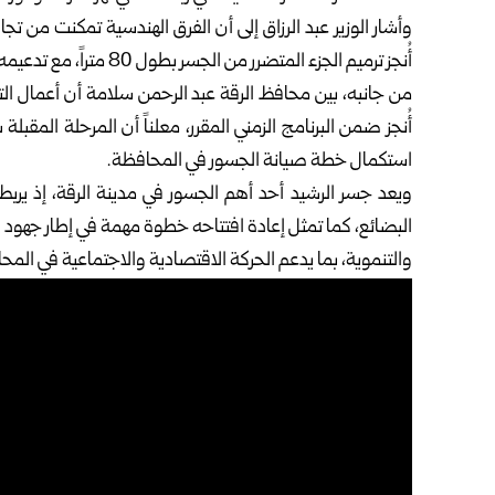
وأشار الوزير عبد الرزاق إلى أن الفرق الهندسية تمكنت ‏من ت
أُنجز ‏ترميم الجزء المتضرر من ‏الجسر بطول 80 متراً، مع تدعيمه ‏إنشائياً بالبيتون ‏المسلح خلال وقت قياسي‎.‎
من جانبه، بين محافظ الرقة عبد الرحمن سلامة أن ‏أعمال ال
أُنجز ‏ضمن البرنامج الزمني ‏المقرر، معلناً أن المرحلة المقبل
استكمال ‌‏خطة صيانة الجسور في المحافظة‎.‎
ويعد جسر الرشيد أحد أهم الجسور في مدينة الرقة، إذ ‏يربط
‌‏‌‏البضائع، كما ‏تمثل إعادة افتتاحه خطوة ‏مهمة في إطار جهود ‌‏ا
والتنموية، بما يدعم ‌‏الحركة الاقتصادية والاجتماعية في ‌‏المحاف