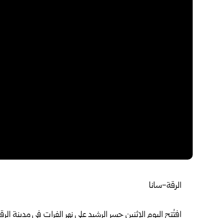
الرقة-سانا‌‏
‎ ‎
افتُتح اليوم الإثنين جسر الرشيد على نهر الفرات في ‏مدينة ‌‏ا