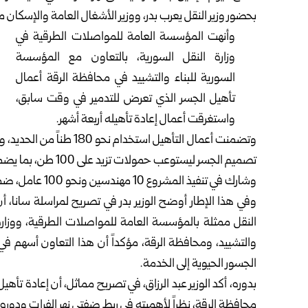
‏بحضور ‏وزير النقل يعرب بدر، ووزير ‏الأشغال العامة ‌‏والإسكان 
وأنهت المؤسسة العامة للمواصلات الطرقية في
وزارة ‏النقل ‌‏السورية، بالتعاون مع المؤسسة
السورية للبناء ‏والتشييد في ‌‏محافظة ‏الرقة ‏أعمال
تأهيل الجسر الذي ‏تعرض للتدمير في ‏وقت سابق،
‌‏واستغرقت أعمال إعادة ‏تأهيله أربعة أشهر‎.‎
‏تصميم الجسر ليستوعب حمولات ‏تزيد على 100 طن، ‌‏بما يضمن ‏عودته إلى الخدمة بكفاءة ‏عالية‎.‎
وشارك في تنفيذ المشروع 10 مهندسين ونحو 100 ‏عامل، ‌‏ضمن ‏خطة لإعادة تأهيل البنى التحتية الحيوية في ‏المحافظة‎.‎
وفي هذا الإطار أوضح الوزير بدر في تصريح لمراسلة ‏سانا، أ
النقل ‏ممثلة بالمؤسسة العامة ‏للمواصلات الطرقية، ووزارة
والتشييد، ومحافظة ‏الرقة، ‏مؤكداً أن هذا التعاون أسهم في
الجسور الحيوية ‏إلى الخدمة‎.‎
بدوره، أكد الوزير عبد الرزاق، في تصريح مماثل، أن ‏إعادة تأهي
‏محافظة الرقة، نظراً لأهميته في ‏ربط ضفتي نهر الفرات ودوره ف