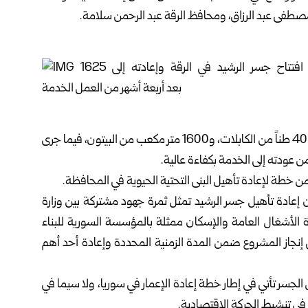
مصطفى ‏عبد الرزاق، ومحافظ ‏الرقة عبد الرحمن ‌‏سلامة‎.‎
وتضمنت أعمال التأهيل استخدام نحو 180 طناً من ‏الحديد، ‌‏و40 ‏طناً من الكابلات، و1600 متر مكعب من ‏البيتون، فيما ‌‏‌‏جرى
ن ‏إعادة تأهيل جسر الرشيد تمثل ثمرة جهود ‏مشتركة بين وزارة
 الأشغال ‏العامة والإسكان ‏ممثلة بالمؤسسة السورية للبناء
 إنجاز المشروع ضمن ‏المدة ‏الزمنية المحددة وإعادة أحد أهم
ل ‏الجسر تأتي في إطار خطة إعادة الإعمار في ‏سوريا، ولا سيما في
ي ‏تنشيط الحركة ‏الاقتصادية. ‏