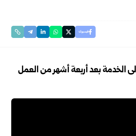
فيسبوك
‏أشهر ‏من العمل‎