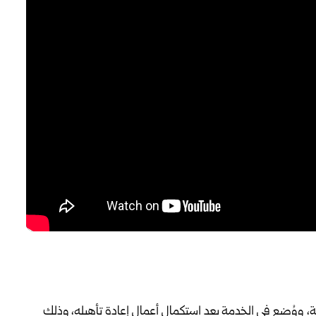
لرقة، ‏ووُضع في الخدمة بعد استكمال أعمال إعادة ‏تأهيله، ‌‏وذلك